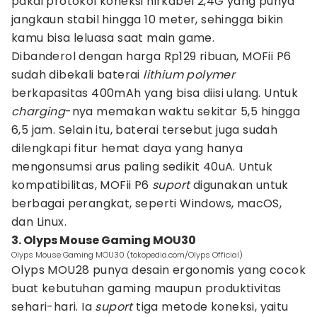
pakai protokol koneksi nirkabel 2,4G yang punya
jangkaun stabil hingga 10 meter, sehingga bikin
kamu bisa leluasa saat main game.
Dibanderol dengan harga Rp129 ribuan, MOFii P6
sudah dibekali baterai
lithium polymer
berkapasitas 400mAh yang bisa diisi ulang. Untuk
charging
-nya memakan waktu sekitar 5,5 hingga
6,5 jam. Selain itu, baterai tersebut juga sudah
dilengkapi fitur hemat daya yang hanya
mengonsumsi arus paling sedikit 40uA. Untuk
kompatibilitas, MOFii P6
suport
digunakan untuk
berbagai perangkat, seperti Windows, macOS,
dan Linux.
3. Olyps Mouse Gaming MOU30
Olyps Mouse Gaming MOU30 (tokopedia.com/Olyps Official)
Olyps MOU28 punya desain ergonomis yang cocok
buat kebutuhan gaming maupun produktivitas
sehari-hari. Ia
suport
tiga metode koneksi, yaitu