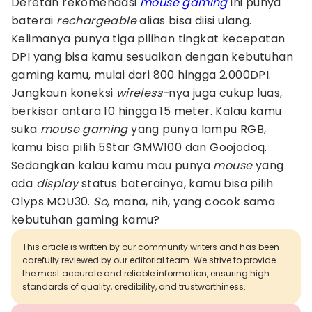
Deretan rekomendasi
mouse gaming
ini punya
baterai
rechargeable
alias bisa diisi ulang.
Kelimanya punya tiga pilihan tingkat kecepatan
DPI yang bisa kamu sesuaikan dengan kebutuhan
gaming kamu, mulai dari 800 hingga 2.000DPI.
Jangkaun koneksi
wireless-
nya juga cukup luas,
berkisar antara 10 hingga 15 meter. Kalau kamu
suka
mouse gaming
yang punya lampu RGB,
kamu bisa pilih 5Star GMW100 dan Goojodoq.
Sedangkan kalau kamu mau punya
mouse
yang
ada
display
status baterainya, kamu bisa pilih
Olyps MOU30.
So
, mana, nih, yang cocok sama
kebutuhan gaming kamu?
This article is written by our community writers and has been
carefully reviewed by our editorial team. We strive to provide
the most accurate and reliable information, ensuring high
standards of quality, credibility, and trustworthiness.