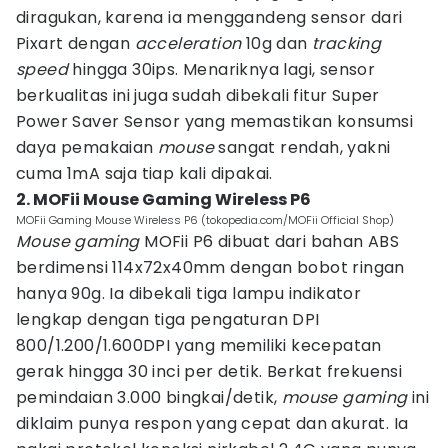
diragukan, karena ia menggandeng sensor dari
Pixart dengan
acceleration
10g dan
tracking
speed
hingga 30ips. Menariknya lagi, sensor
berkualitas ini juga sudah dibekali fitur Super
Power Saver Sensor yang memastikan konsumsi
daya pemakaian
mouse
sangat rendah, yakni
cuma 1mA saja tiap kali dipakai.
2. MOFii Mouse Gaming Wireless P6
MOFii Gaming Mouse Wireless P6 (tokopedia.com/MOFii Official Shop)
Mouse gaming
MOFii P6 dibuat dari bahan ABS
berdimensi 114x72x40mm dengan bobot ringan
hanya 90g. Ia dibekali tiga lampu indikator
lengkap dengan tiga pengaturan DPI
800/1.200/1.600DPI yang memiliki kecepatan
gerak hingga 30 inci per detik. Berkat frekuensi
pemindaian 3.000 bingkai/detik,
mouse gaming
ini
diklaim punya respon yang cepat dan akurat. Ia