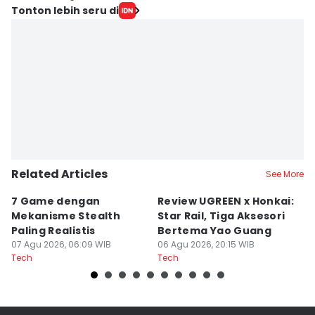
Tonton lebih seru di
Related Articles
See More
7 Game dengan
Review UGREEN x Honkai:
P
Mekanisme Stealth
Star Rail, Tiga Aksesori
d
Paling Realistis
Bertema Yao Guang
m
07 Agu 2026, 06:09 WIB
06 Agu 2026, 20:15 WIB
06
Tech
Tech
Te