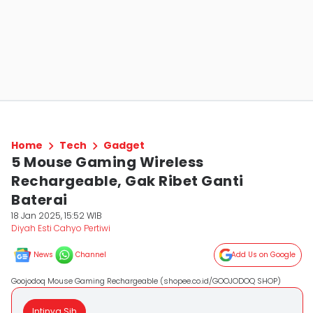
Home
Tech
Gadget
5 Mouse Gaming Wireless
Rechargeable, Gak Ribet Ganti
Baterai
18 Jan 2025, 15:52 WIB
Diyah Esti Cahyo Pertiwi
News
Channel
Add Us on Google
Goojodoq Mouse Gaming Rechargeable (shopee.co.id/GOOJODOQ SHOP)
Intinya Sih