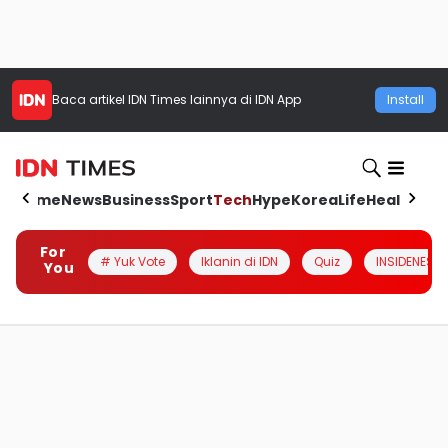
Baca artikel
IDN Times
lainnya di IDN App
Install
Home
News
Business
Sport
Tech
Hype
Korea
Life
Health
Aut
For
# Yuk Vote
Iklanin di IDN
Quiz
INSIDENESIA
You