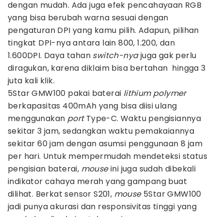
dengan mudah. Ada juga efek pencahayaan RGB
yang bisa berubah warna sesuai dengan
pengaturan DPI yang kamu pilih. Adapun, pilihan
tingkat DPI-nya antara lain 800, 1.200, dan
1.600DPI. Daya tahan
switch-nya
juga gak perlu
diragukan, karena diklaim bisa bertahan hingga 3
juta kali klik.
5Star GMW100 pakai baterai
lithium polymer
berkapasitas 400mAh yang bisa diisi ulang
menggunakan
port
Type-C. Waktu pengisiannya
sekitar 3 jam, sedangkan waktu pemakaiannya
sekitar 60 jam dengan asumsi penggunaan 8 jam
per hari. Untuk mempermudah mendeteksi status
pengisian baterai,
mouse
ini juga sudah dibekali
indikator cahaya merah yang gampang buat
dilihat. Berkat sensor S201,
mouse
5Star GMW100
jadi punya akurasi dan responsivitas tinggi yang