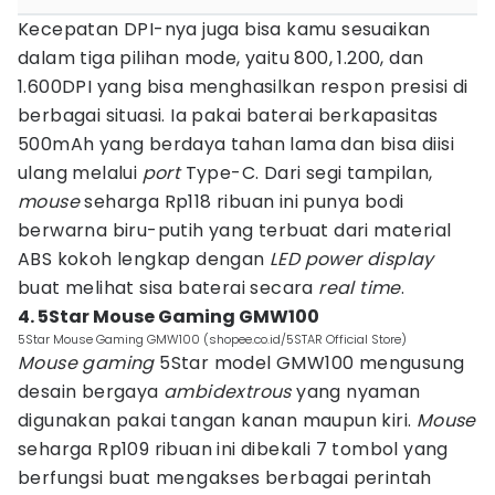
Kecepatan DPI-nya juga bisa kamu sesuaikan
dalam tiga pilihan mode, yaitu 800, 1.200, dan
1.600DPI yang bisa menghasilkan respon presisi di
berbagai situasi. Ia pakai baterai berkapasitas
500mAh yang berdaya tahan lama dan bisa diisi
ulang melalui
port
Type-C. Dari segi tampilan,
mouse
seharga Rp118 ribuan ini punya bodi
berwarna biru-putih yang terbuat dari material
ABS kokoh lengkap dengan
LED power display
buat melihat sisa baterai secara
real time
.
4. 5Star Mouse Gaming GMW100
5Star Mouse Gaming GMW100 (shopee.co.id/5STAR Official Store)
Mouse gaming
5Star model GMW100 mengusung
desain bergaya
ambidextrous
yang nyaman
digunakan pakai tangan kanan maupun kiri.
Mouse
seharga Rp109 ribuan ini dibekali 7 tombol yang
berfungsi buat mengakses berbagai perintah