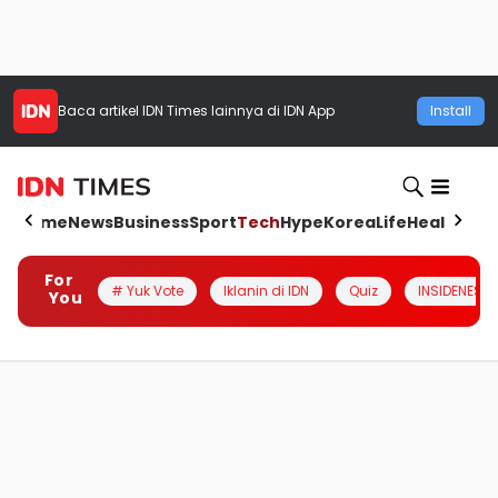
Baca artikel
IDN Times
lainnya di IDN App
Install
Home
News
Business
Sport
Tech
Hype
Korea
Life
Health
Aut
For
# Yuk Vote
Iklanin di IDN
Quiz
INSIDENESIA
You