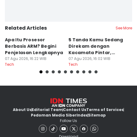
Related Articles
See More
Apa Itu Prosesor
5 Tanda Kamu Sedang
5
Berbasis ARM? Begini
Direkam dengan
P
Penjelasan Lengkapnya
Kacamata Pintar,
S
07 Agu 2026, 16:22 WIB
Waspada!
07 Agu 2026, 16:02 WIB
07
Tech
Tech
Te
About Us
Editorial Team
Contact Us
Terms of Services
Pedoman Media Siber
Index
Sitemap
Follow Us
Download