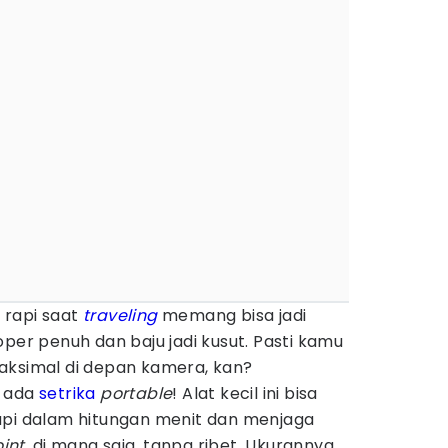
 rapi saat
traveling
memang bisa jadi
oper penuh dan baju jadi kusut. Pasti kamu
aksimal di depan kamera, kan?
g ada
setrika
portable
! Alat kecil ini bisa
api dalam hitungan menit dan menjaga
int
, di mana saja, tanpa ribet. Ukurannya