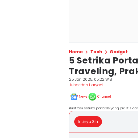
Home
Tech
Gadget
5 Setrika Port
Traveling, Pra
25 Jan 2025, 05:22 WIB
Jubaedah Haryani
News
Channel
ilustrasi setrika portable yang praktis d
Intinya Sih