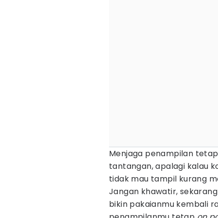
Menjaga penampilan tetap
tantangan, apalagi kalau k
tidak mau tampil kurang m
Jangan khawatir, sekaran
bikin pakaianmu kembali r
penampilanmu tetap
on po