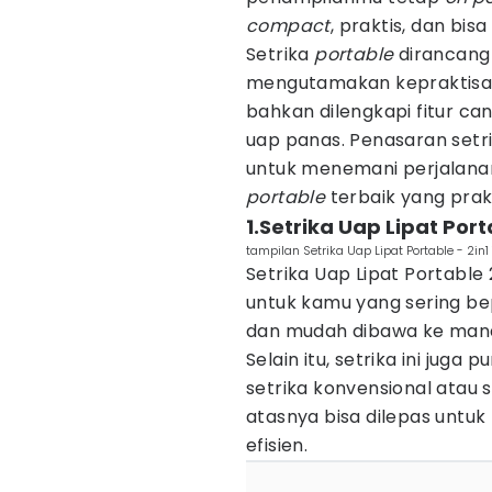
compact
, praktis, dan bisa 
Setrika
portable
dirancang
mengutamakan kepraktisan
bahkan dilengkapi fitur ca
uap panas. Penasaran setr
untuk menemani perjalanan
portable
terbaik yang prakt
1.Setrika Uap Lipat Port
tampilan Setrika Uap Lipat Portable - 2in1
Setrika Uap Lipat Portable 2
untuk kamu yang sering bep
dan mudah dibawa ke mana 
Selain itu, setrika ini juga
setrika konvensional atau 
atasnya bisa dilepas untuk
efisien.