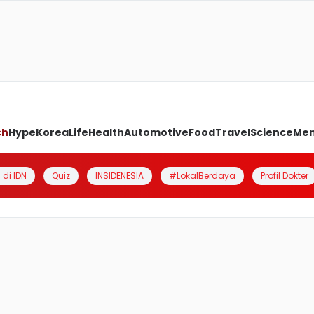
ch
Hype
Korea
Life
Health
Automotive
Food
Travel
Science
Me
 di IDN
Quiz
INSIDENESIA
#LokalBerdaya
Profil Dokter