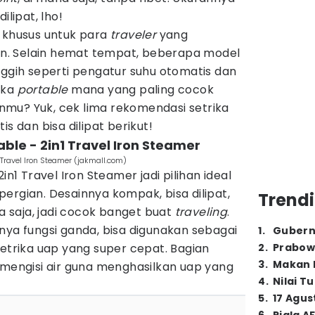
dilipat, lho!
 khusus untuk para
traveler
yang
. Selain hemat tempat, beberapa model
nggih seperti pengatur suhu otomatis dan
ika
portable
mana yang paling cocok
mu? Yuk, cek lima rekomendasi setrika
is dan bisa dilipat berikut!
able - 2in1 Travel Iron Steamer
 Travel Iron Steamer (jakmall.com)
in1 Travel Iron Steamer jadi pilihan ideal
ergian. Desainnya kompak, bisa dilipat,
Trendi
saja, jadi cocok banget buat
traveling
.
 punya fungsi ganda, bisa digunakan sebagai
1
.
Gubern
setrika uap yang super cepat. Bagian
2
.
Prabow
3
.
Makan B
 mengisi air guna menghasilkan uap yang
4
.
Nilai T
5
.
17 Agus