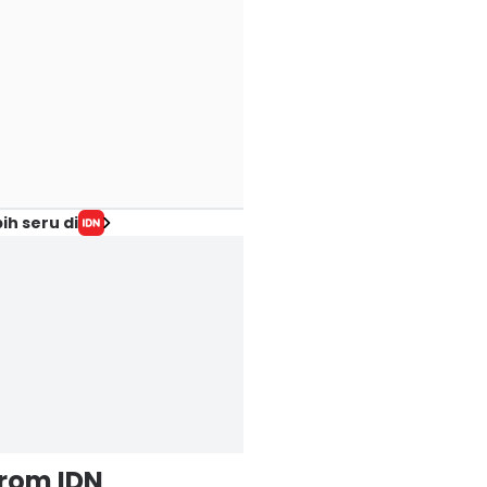
ih seru di
from IDN