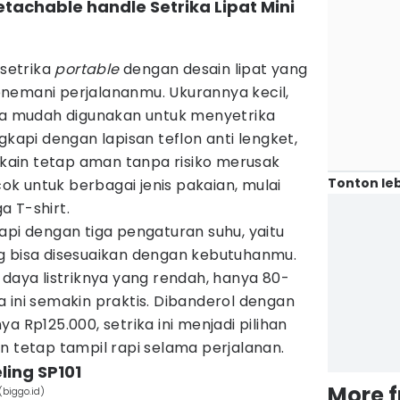
Detachable handle Setrika Lipat Mini
 setrika
portable
dengan desain lipat yang
nemani perjalananmu. Ukurannya kecil,
gga mudah digunakan untuk menyetrika
gkapi dengan lapisan teflon anti lengket,
r kain tetap aman tanpa risiko merusak
Tonton leb
ocok untuk berbagai jenis pakaian, mulai
ga T-shirt.
ngkapi dengan tiga pengaturan suhu, yaitu
 bisa disesuaikan dengan kebutuhanmu.
daya listriknya yang rendah, hanya 80-
a ini semakin praktis. Dibanderol dengan
a Rp125.000, setrika ini menjadi pilihan
n tetap tampil rapi selama perjalanan.
eling SP101
More 
(biggo.id)