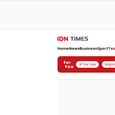
Home
News
Business
Sport
Te
For
# Yuk Vote
Iklanin
You