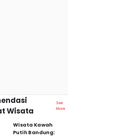
endasi
See
t Wisata
More
Wisata Kawah
Putih Bandung: