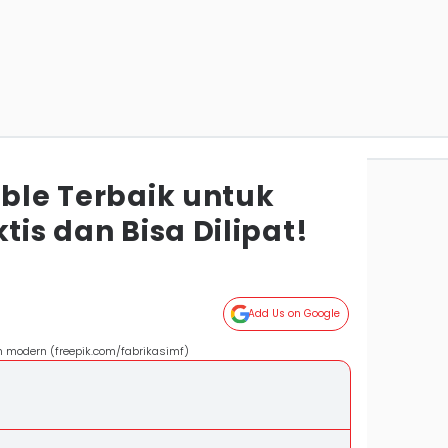
able Terbaik untuk
ktis dan Bisa Dilipat!
Add Us on Google
an modern (freepik.com/fabrikasimf)