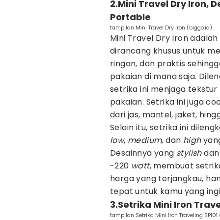
2.Mini Travel Dry Iron, 
Portable
tampilan Mini Travel Dry Iron (biggo.id)
Mini Travel Dry Iron adalah
dirancang khusus untuk me
ringan, dan praktis sehin
pakaian di mana saja. Dilen
setrika ini menjaga tekstu
pakaian. Setrika ini juga c
dari jas, mantel, jaket, hing
Selain itu, setrika ini dile
low
,
medium
, dan
high
yang
Desainnya yang
stylish
dan 
-220
watt
, membuat setrik
harga yang terjangkau, hany
tepat untuk kamu yang ingi
3.Setrika Mini Iron Trav
tampilan Setrika Mini Iron Traveling SP101 