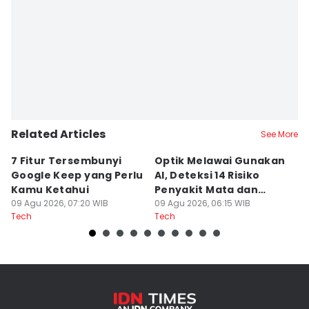
Related Articles
See More
7 Fitur Tersembunyi
Optik Melawai Gunakan
M
Google Keep yang Perlu
AI, Deteksi 14 Risiko
d
Kamu Ketahui
Penyakit Mata dan
M
09 Agu 2026, 07:20 WIB
Kronis
09 Agu 2026, 06:15 WIB
C
08
Tech
Tech
Te