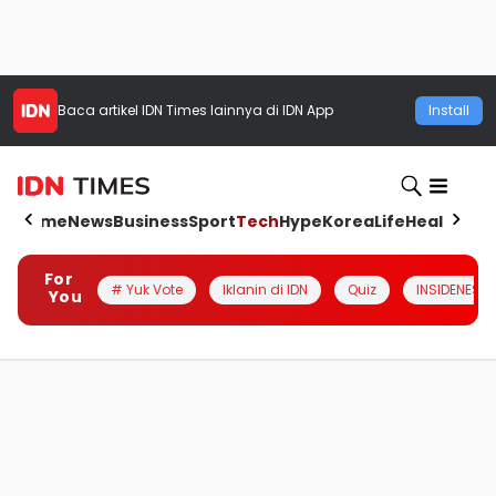
Baca artikel
IDN Times
lainnya di IDN App
Install
Home
News
Business
Sport
Tech
Hype
Korea
Life
Health
Aut
For
# Yuk Vote
Iklanin di IDN
Quiz
INSIDENESIA
You