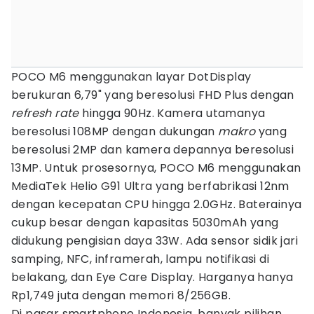
POCO M6 menggunakan layar DotDisplay
berukuran 6,79" yang beresolusi FHD Plus dengan
refresh rate
hingga 90Hz. Kamera utamanya
beresolusi 108MP dengan dukungan
makro
yang
beresolusi 2MP dan kamera depannya beresolusi
13MP. Untuk prosesornya, POCO M6 menggunakan
MediaTek Helio G91 Ultra yang berfabrikasi 12nm
dengan kecepatan CPU hingga 2.0GHz. Baterainya
cukup besar dengan kapasitas 5030mAh yang
didukung pengisian daya 33W. Ada sensor sidik jari
samping, NFC, inframerah, lampu notifikasi di
belakang, dan Eye Care Display. Harganya hanya
Rp1,749 juta dengan memori 8/256GB.
Di pasar smartphone Indonesia, banyak pilihan