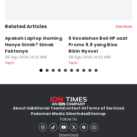
Related Articles
See More
Apakah Laptop Gaming
5 Kesalahan Beli HP saat
5 
Hanya Gimik? Simak
Promo 8.8 yang Bisa
M
Faktanya
Bikin Nyesel
E
08 Agu 2026, 14:22 WIB
08 Agu 2026, 14:02 WIB
08
Tech
Tech
Te
About Us
Editorial Team
Contact Us
Terms of Services
Pedoman Media Siber
Index
Sitemap
Follow Us
Download