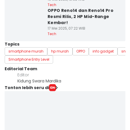
Tech
OPPO Reno14 dan Reno14 Pro
Resmi Rilis, 2 HP Mid-Range
Kembar!
17 Mei 2025, 07:22 WIB
Tech
Topics
smartphone murah
hp murah
OPPO
info gadget
smar
Smartphone Entry Level
Editorial Team
Editor
Kidung Swara Mardika
Tonton lebih seru di