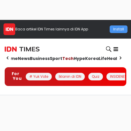
Baca artikel
IDN Times
lainnya di IDN App
Install
Home
News
Business
Sport
Tech
Hype
Korea
Life
Health
Aut
For
# Yuk Vote
Iklanin di IDN
Quiz
INSIDENESIA
You