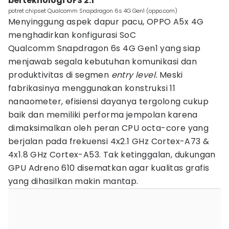
berteknologi UFS 2.1
potret chipset Qualcomm Snapdragon 6s 4G Gen1 (oppo.com)
Menyinggung aspek dapur pacu, OPPO A5x 4G
menghadirkan konfigurasi SoC
Qualcomm Snapdragon 6s 4G Gen1 yang siap
menjawab segala kebutuhan komunikasi dan
produktivitas di segmen
entry level.
Meski
fabrikasinya menggunakan konstruksi 11
nanaometer, efisiensi dayanya tergolong cukup
baik dan memiliki performa jempolan karena
dimaksimalkan oleh peran CPU octa-core yang
berjalan pada frekuensi 4x2.1 GHz Cortex-A73 &
4x1.8 GHz Cortex-A53. Tak ketinggalan, dukungan
GPU Adreno 610 disematkan agar kualitas grafis
yang dihasilkan makin mantap.