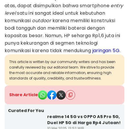
atas, dapat disimpulkan bahwa smartphone
entry
level
satu ini sangat ideal untuk kebutuhan
komunikasi
outdoor
karena memiliki konstruksi
bodi tangguh dan memiliki baterai dengan
kapasitas besar. Namun, HP seharga Rp1,6 juta ini
punya kekurangan di segmen teknologi
komunikasi karena tidak mendukung
jaringan 5G
.
This article is written by our community writers and has been
carefully reviewed by our editorial team. We strive to provide
the most accurate and reliable information, ensuring high
standards of quality, credibility, and trustworthiness.
Share Article
Curated For You
realme 14 5G vs OPPO A5 Pro 5G,
Duel HP 5G di Harga Rp4 Jutaan!
10 Mei 2025, 13:52 WIB