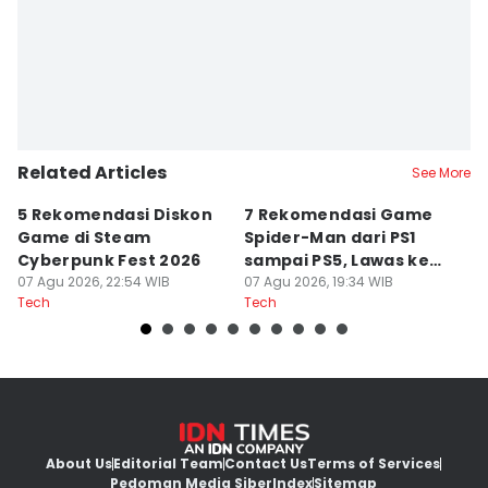
Mochammad Arif Gunawan
Related Articles
See More
5 Rekomendasi Diskon
7 Rekomendasi Game
Sp
Game di Steam
Spider-Man dari PS1
M
Cyberpunk Fest 2026
sampai PS5, Lawas ke
I
07 Agu 2026, 22:54 WIB
Modern
07 Agu 2026, 19:34 WIB
07
Tech
Tech
Te
About Us
Editorial Team
Contact Us
Terms of Services
Pedoman Media Siber
Index
Sitemap