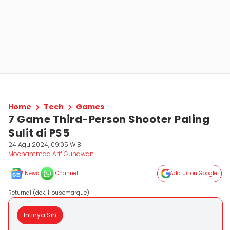
Home
Tech
Games
7 Game Third-Person Shooter Paling
Sulit di PS5
24 Agu 2024, 09:05 WIB
Mochammad Arif Gunawan
News
Channel
Add Us on Google
Returnal (dok. Housemarque)
Intinya Sih