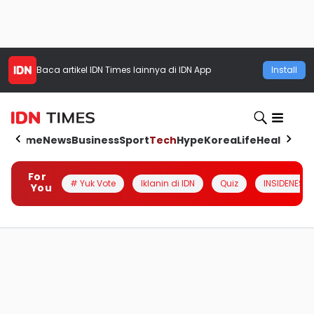
Baca artikel
IDN Times
lainnya di IDN App
Install
Home
News
Business
Sport
Tech
Hype
Korea
Life
Health
Aut
For
# Yuk Vote
Iklanin di IDN
Quiz
INSIDENESIA
You