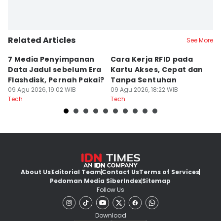
Related Articles
See More
7 Media Penyimpanan
Cara Kerja RFID pada
7
Data Jadul sebelum Era
Kartu Akses, Cepat dan
M
Flashdisk, Pernah Pakai?
Tanpa Sentuhan
L
09 Agu 2026, 19:02 WIB
09 Agu 2026, 18:22 WIB
P
09
Tech
Tech
Te
About Us
Editorial Team
Contact Us
Terms of Services
Pedoman Media Siber
Index
Sitemap
Follow Us
Download