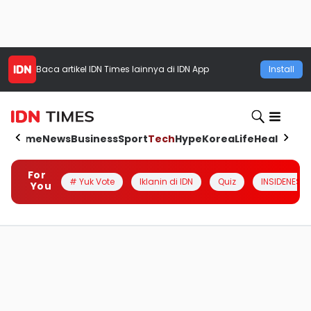
Baca artikel
IDN Times
lainnya di IDN App
Install
Home
News
Business
Sport
Tech
Hype
Korea
Life
Health
Aut
For
# Yuk Vote
Iklanin di IDN
Quiz
INSIDENESIA
You