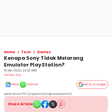
Home
Tech
Games
Kenapa Sony Tidak Melarang
Emulator PlayStation?
15 Mei 2026, 22:33 WIB
Hilman Azis
News
Channel
Add Us on Google
potret konsol PS1 (unsplash.com/@claudiolcastro)
Share Article