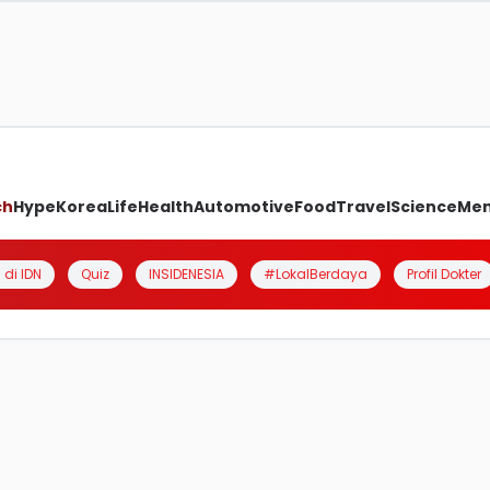
ch
Hype
Korea
Life
Health
Automotive
Food
Travel
Science
Me
 di IDN
Quiz
INSIDENESIA
#LokalBerdaya
Profil Dokter