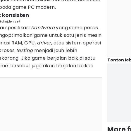
di pada game PC modern.
 konsisten
/@dmjdenise)
 spesifikasi
hardware
yang sama persis.
goptimalkan game untuk satu jenis mesin
riasi RAM, GPU,
driver
, atau sistem operasi
 proses
testing
menjadi jauh lebih
karang. Jika game berjalan baik di satu
Tonton leb
e tersebut juga akan berjalan baik di
More 