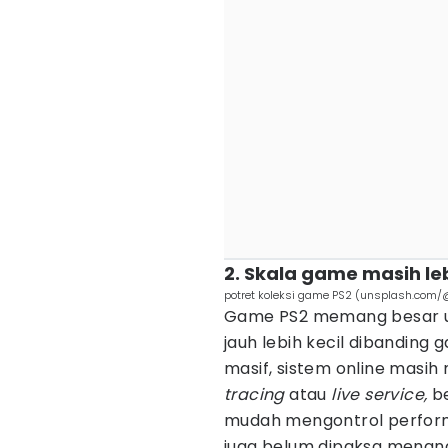
2. Skala game masih leb
potret koleksi game PS2 (unsplash.com
Game PS2 memang besar un
jauh lebih kecil dibanding
masif, sistem online masih m
tracing
atau
live service,
be
mudah mengontrol perform
juga belum dipaksa menan