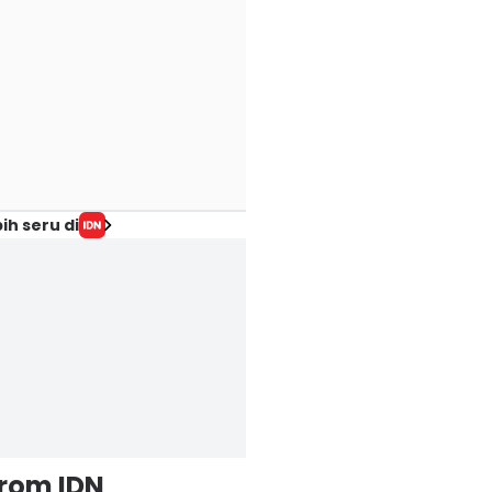
ih seru di
from IDN