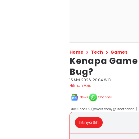
Home
Tech
Games
Kenapa Game 
Bug?
15 Mei 2026, 20:04 WIB
Hilman Azis
News
Channel
DualShock 2 (pexels.com/@lifeofnacchi)
Intinya Sih