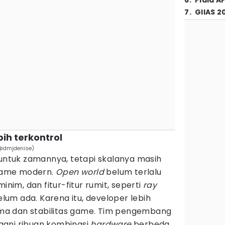
6
.
Piala A
7
.
GIIAS 2
ih terkontrol
/@dmjdenise)
tuk zamannya, tetapi skalanya masih
 game modern.
Open world
belum terlalu
inim, dan fitur-fitur rumit, seperti
ray
lum ada. Karena itu, developer lebih
a dan stabilitas game. Tim pengembang
gani ribuan kombinasi
hardware
berbeda,