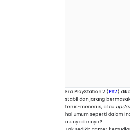
Era PlayStation 2 (
PS2
) di
stabil dan jarang bermasal
terus-menerus, atau
upda
hal umum seperti dalam in
menyadarinya?
Tak sedikit gamer kemudia