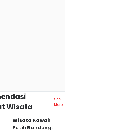
endasi
See
t Wisata
More
Wisata Kawah
Putih Bandung: