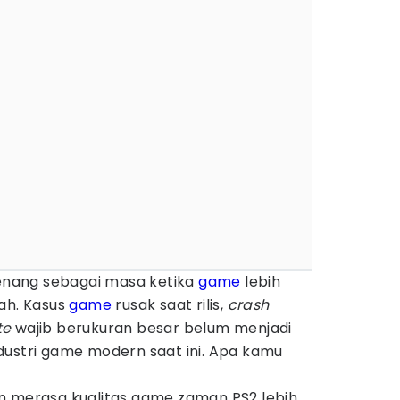
kenang sebagai masa ketika
game
lebih
ah. Kasus
game
rusak saat rilis,
crash
te
wajib berukuran besar belum menjadi
dustri game modern saat ini. Apa kamu
n merasa kualitas game zaman PS2 lebih