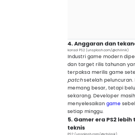
4. Anggaran dan tekana
konsol PS2 (unsplash.com/@chilinik)
Industri game modern dipen
dan target rilis tahunan y
terpaksa merilis game sete
patch
setelah peluncuran. 
memang besar, tetapi belu
sekarang. Developer masih 
menyelesaikan
game
sebel
setiap minggu.
5. Gamer era PS2 lebih
teknis
PS2 (unsplash.com/@chilinik)