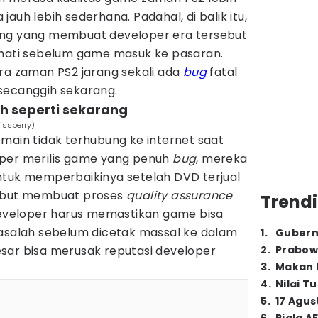
auh lebih sederhana. Padahal, di balik itu,
ing yang membuat developer era tersebut
-hati sebelum game masuk ke pasaran.
ra zaman PS2 jarang sekali ada
bug
fatal
secanggih sekarang.
ch seperti sekarang
issberry)
main tidak terhubung ke internet saat
oper merilis game yang penuh
bug
, mereka
ntuk memperbaikinya setelah DVD terjual
sebut membuat proses
quality assurance
Trendi
 Developer harus memastikan game bisa
masalah sebelum dicetak massal ke dalam
1
.
Gubern
sar bisa merusak reputasi developer
2
.
Prabow
3
.
Makan B
4
.
Nilai T
5
.
17 Agus