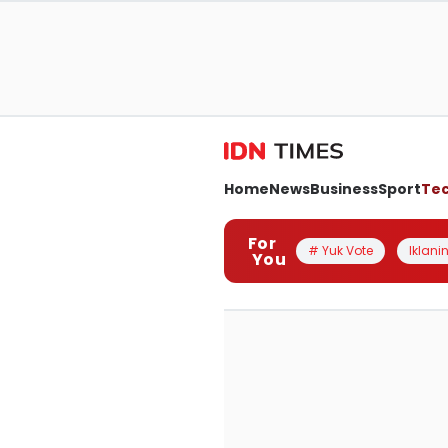
Home
News
Business
Sport
Te
For
# Yuk Vote
Iklanin
You