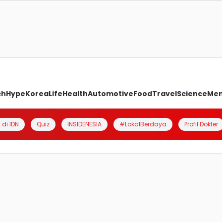
ch
Hype
Korea
Life
Health
Automotive
Food
Travel
Science
Me
 di IDN
Quiz
INSIDENESIA
#LokalBerdaya
Profil Dokter