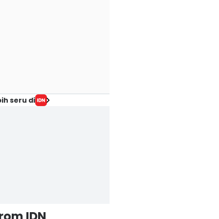
ih seru di
from IDN