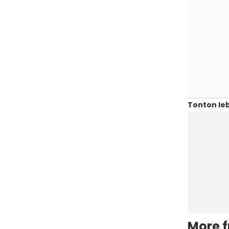
Tonton leb
More 