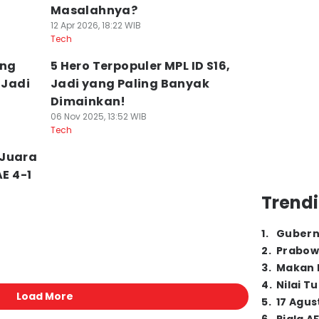
Masalahnya?
12 Apr 2026, 18:22 WIB
Tech
ang
5 Hero Terpopuler MPL ID S16,
 Jadi
Jadi yang Paling Banyak
Dimainkan!
06 Nov 2025, 13:52 WIB
Tech
 Juara
AE 4-1
Trendi
1
.
Gubern
2
.
Prabow
3
.
Makan B
4
.
Nilai T
Load More
5
.
17 Agus