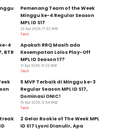
Minggu
Pemenang Team of the Week
Minggu ke-4 Regular Season
MPL ID S17
23 Apr 2026, 17:02 WIB
Tech
 ke-4
Apakah RRQ Masih ada
7, BTR
Kesempatan Lolos Play-Off
MPL ID Season 17?
21 Apr 2026, 13:02 WIB
Tech
Week
5 MVP Terbaik di Minggu ke-3
ason
Regular Season MPL ID S17,
Dominasi ONIC!
15 Apr 2026, 12:54 WIB
Tech
treak
2 Gelar Rookie of The Week MPL
ID
ID S17 Lyoni Dianulir, Apa