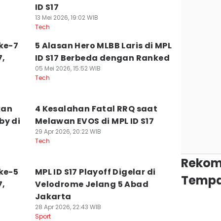
ID S17
13 Mei 2026, 19:02 WIB
Tech
ke-7
5 Alasan Hero MLBB Laris di MPL
7,
ID S17 Berbeda dengan Ranked
05 Mei 2026, 15:52 WIB
Tech
kan
4 Kesalahan Fatal RRQ saat
by di
Melawan EVOS di MPL ID S17
29 Apr 2026, 20:22 WIB
Tech
Rekom
ke-5
MPL ID S17 Playoff Digelar di
Tempa
7,
Velodrome Jelang 5 Abad
Jakarta
28 Apr 2026, 22:43 WIB
Sport