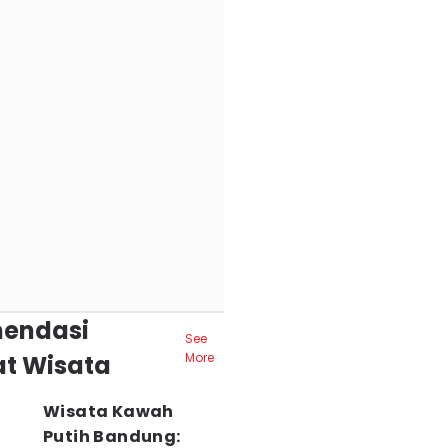
endasi
See
t Wisata
More
Wisata Kawah
Putih Bandung: