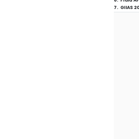
6
.
Piala A
7
.
GIIAS 2