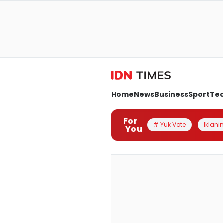
Home
News
Business
Sport
Te
For
# Yuk Vote
Iklanin
You