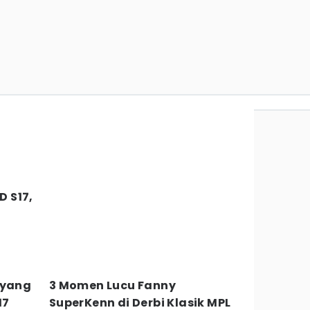
D S17,
 yang
3 Momen Lucu Fanny
17
SuperKenn di Derbi Klasik MPL