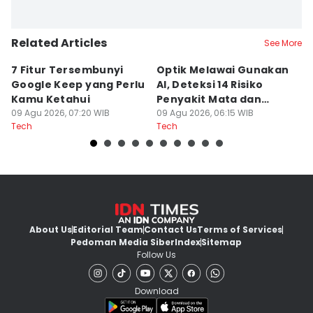
Related Articles
See More
7 Fitur Tersembunyi
Optik Melawai Gunakan
M
Google Keep yang Perlu
AI, Deteksi 14 Risiko
d
Kamu Ketahui
Penyakit Mata dan
M
09 Agu 2026, 07:20 WIB
Kronis
09 Agu 2026, 06:15 WIB
C
08
Tech
Tech
Te
About Us
Editorial Team
Contact Us
Terms of Services
Pedoman Media Siber
Index
Sitemap
Follow Us
Download