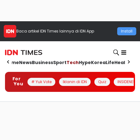
Baca artikel
IDN Times
lainnya di IDN App
Install
Home
News
Business
Sport
Tech
Hype
Korea
Life
Health
Aut
For
# Yuk Vote
Iklanin di IDN
Quiz
INSIDENESIA
You