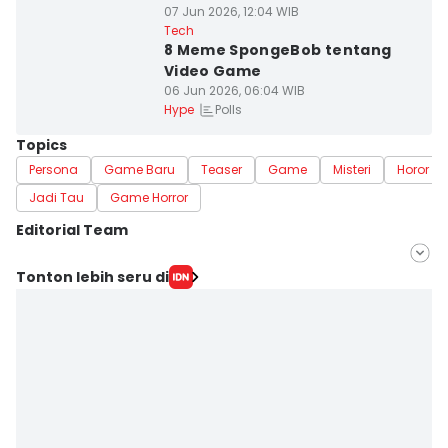
07 Jun 2026, 12:04 WIB
Tech
8 Meme SpongeBob tentang
Video Game
06 Jun 2026, 06:04 WIB
Polls
Hype
Topics
Persona
Game Baru
Teaser
Game
Misteri
Horor
Jadi Tau
Game Horror
Editorial Team
Editor
Tonton lebih seru di
Erick Akbar
Editor
Yudha ‎