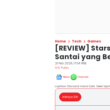
Home
Tech
Games
[REVIEW] Star
Santai yang 
21 Feb 2026, 17:04 WIB
G.N. Putra
News
Channel
cuplikan Starsand Island (dok. Seed Spar
Intinya Sih