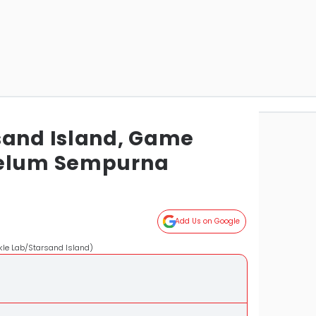
sand Island, Game
Belum Sempurna
Add Us on Google
kle Lab/Starsand Island)