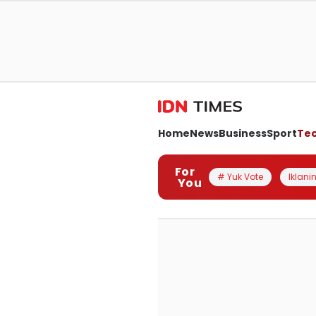
Home
News
Business
Sport
Te
For
# Yuk Vote
Iklanin
You