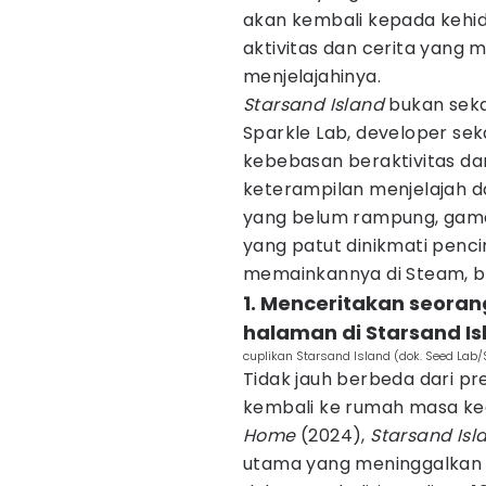
akan kembali kepada kehi
aktivitas dan cerita yan
menjelajahinya.
Starsand Island
bukan seka
Sparkle Lab, developer se
kebebasan beraktivitas dan
keterampilan menjelajah da
yang belum rampung, gam
yang patut dinikmati penc
memainkannya di Steam, b
1. Menceritakan seor
halaman di Starsand Is
cuplikan Starsand Island (dok. Seed Lab/
Tidak jauh berbeda dari p
kembali ke rumah masa ke
Home
(2024),
Starsand Isl
utama yang meninggalkan k