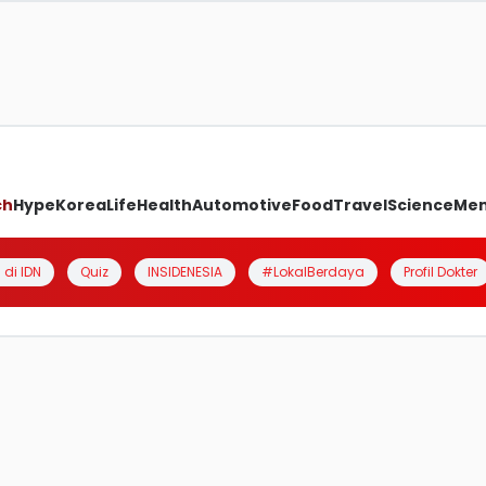
ch
Hype
Korea
Life
Health
Automotive
Food
Travel
Science
Me
 di IDN
Quiz
INSIDENESIA
#LokalBerdaya
Profil Dokter