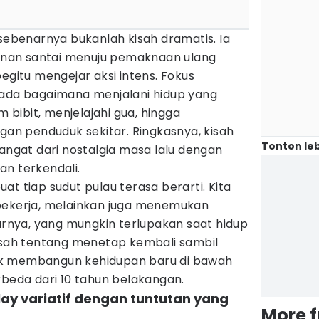
 sebenarnya bukanlah kisah dramatis. Ia
alanan santai menuju pemaknaan ulang
egitu mengejar aksi intens. Fokus
pada bagaimana menjalani hidup yang
bibit, menjelajahi gua, hingga
n penduduk sekitar. Ringkasnya, kisah
Tonton leb
hangat dari nostalgia masa lalu dengan
an terkendali.
at tiap sudut pulau terasa berarti. Kita
bekerja, melainkan juga menemukan
nya, yang mungkin terlupakan saat hidup
kisah tentang menetap kembali sambil
k membangun kehidupan baru di bawah
rbeda dari 10 tahun belakangan.
y variatif dengan tuntutan yang
More 