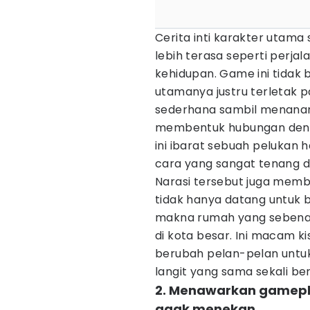
Cerita inti karakter utama
lebih terasa seperti perj
kehidupan. Game ini tidak b
utamanya justru terletak 
sederhana sambil menanam 
membentuk hubungan denga
ini ibarat sebuah pelukan 
cara yang sangat tenang d
Narasi tersebut juga membu
tidak hanya datang untuk 
makna rumah yang sebenar
di kota besar. Ini macam 
berubah pelan-pelan untu
langit yang sama sekali be
2. Menawarkan gamepla
agak menekan