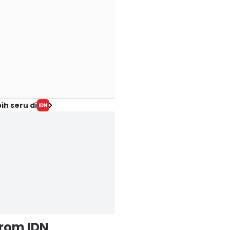
ih seru di
from IDN