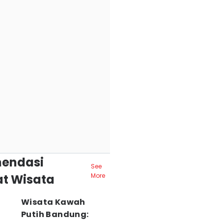
endasi
See
t Wisata
More
Wisata Kawah
Putih Bandung: