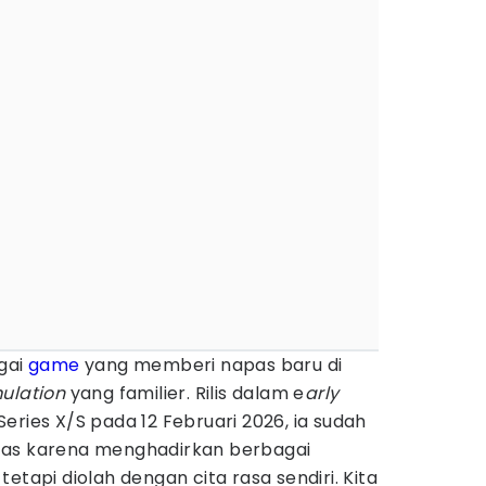
gai
game
yang memberi napas baru di
mulation
yang familier. Rilis dalam e
arly
eries X/S pada 12 Februari 2026, ia sudah
tas karena menghadirkan berbagai
etapi diolah dengan cita rasa sendiri. Kita