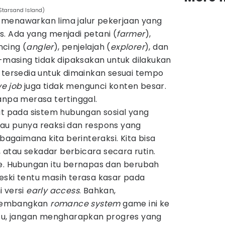
Starsand Island)
menawarkan lima jalur pekerjaan yang
. Ada yang menjadi petani (
farmer
),
ncing (
angler
), penjelajah (
explorer
), dan
-masing tidak dipaksakan untuk dilakukan
 tersedia untuk dimainkan sesuai tempo
ve job
juga tidak mengunci konten besar.
anpa merasa tertinggal.
at pada sistem hubungan sosial yang
au punya reaksi dan respons yang
gaimana kita berinteraksi. Kita bisa
atau sekadar berbicara secara rutin.
se. Hubungan itu bernapas dan berubah
eski tentu masih terasa kasar pada
i versi
early access
. Bahkan,
gembangkan
romance system
game ini ke
itu, jangan mengharapkan progres yang