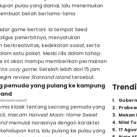
dupan pulau yang damai, lalu menemukan
g membuat betah berlama-lama
dar game bertani. Ia tempat Seed
kaligus penerbitnya, menyatukan
 berkreativitas, kedekatan sosial, serta
lam satu paket. Meski rilis dalam tahap
e ini akan mampu memberikan permainan
inta
cozy game
. Setelah lebih dari 15 jam
egini
review Starsand Island
tersebut.
ang pemuda yang pulang ke kampung
Trendi
land
1
.
Gubern
Starsand Island)
remis klasik tentang seorang pemuda yang
2
.
Prabow
cil, macam
Harvest Moon: Home Sweet
3
.
Makan B
and
memulai narasinya dengan karakter
4
.
Nilai T
5
.
17 Agus
ehidupan kota, lalu pulang ke pulau yang