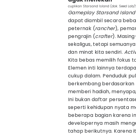
cuplikan Starsand Island (dok. Seed Lab/
Gameplay Starsand Island
dapat diambil secara bebas
peternak (
rancher
), pema
pengrajin (
crafter
). Masing
sekaligus, tetapi semuanya
dan minat kita sendiri.
Acti
Kita bebas memilih fokus t
Elemen inti lainnya terdap
cukup dalam. Penduduk pul
berkembang berdasarkan ba
memberi hadiah, menyapa, 
Ini bukan daftar persenta
seperti kehidupan nyata m
beberapa bagian karena in
developernya masih men
tahap berikutnya. Karena 