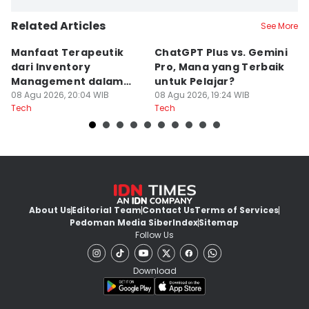
Related Articles
See More
Manfaat Terapeutik
ChatGPT Plus vs. Gemini
T
dari Inventory
Pro, Mana yang Terbaik
N
Management dalam
untuk Pelajar?
T
Cozy Game
08 Agu 2026, 20:04 WIB
08 Agu 2026, 19:24 WIB
08
Tech
Tech
Te
About Us
Editorial Team
Contact Us
Terms of Services
Pedoman Media Siber
Index
Sitemap
Follow Us
Download