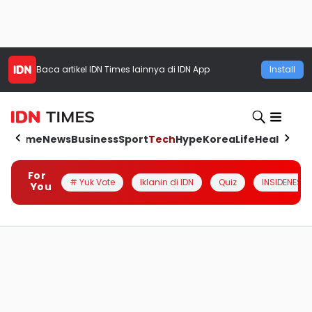
Baca artikel
IDN Times
lainnya di IDN App
Install
Home
News
Business
Sport
Tech
Hype
Korea
Life
Health
Aut
For
# Yuk Vote
Iklanin di IDN
Quiz
INSIDENESIA
You