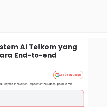
istem AI Telkom yang
ara End-to-end
Add Us on Google
k 'Beyond Innovation, Impact for the Nation', pada Kamis