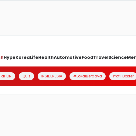
ch
Hype
Korea
Life
Health
Automotive
Food
Travel
Science
Me
 di IDN
Quiz
INSIDENESIA
#LokalBerdaya
Profil Dokter