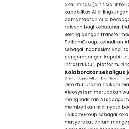
akal imitasi (artificial intel
kapabilitas AI di lingkun
pemanfaatan AI di berbaga
relevan bagi kebutuhan ind
Seiring dengan transformasi
TelkomGroup, kehadiran A
sebagai Indonesia’s End-t
pengembangan kapabilitas 
infrastruktur, platform, hin
Kolaborator sekaligus
Direktur Utama Telkom, Dian Siswarini (
Direktur Utama Telkom Di
AIcosystem merupakan wu
menghadirkan AI sebagai fo
memberikan nilai nyata bag
TelkomGroup sebagai kolab
masyarakat dalam mengopt