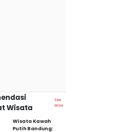
endasi
See
t Wisata
More
Wisata Kawah
Putih Bandung: