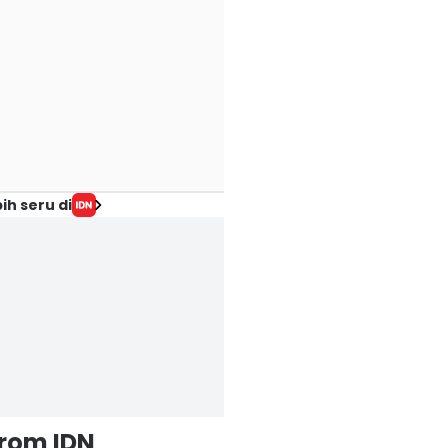
ih seru di
from IDN