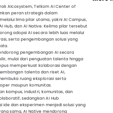
rak AIcosystem, Telkom AI Center of
nkan peran strategis dalam
lalui lima pilar utama, yakni AI Campus,
AI Hub, dan AI Native. Kelima pilar tersebut
rong adopsi AI secara lebih luas melalui
rasi, serta pengembangan solusi yang
ata.
E mendorong pengembangan AI secara
ilir, mulai dari penguatan talenta hingga
ampus memperkuat kolaborasi dengan
embangan talenta dan riset AI,
membuka ruang eksplorasi serta
loper maupun komunitas.
 kampus, industri, komunitas, dan
laboratif, sedangkan AI Hub
ide dan eksperimen menjadi solusi yang
 yang sama, AI Native mendorong