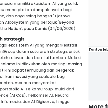
esia memiliki ekosistem AI yang solid,
mpu menciptakan dampak nyata bagi
ha, dan daya saing bangsa," ujarnya
an AIcosystem yang bertajuk 'Beyond
 the Nation', pada Kamis (04/06/2026).
h strategis
gai ekosistem AI yang mengorkestrasi
Tonton leb
omGroup dalam satu arah strategis untuk
ebih relevan dan bernilai tambah. Melalui
 selama ini dilakukan oleh masing-masing
 kini dapat terhubung dan bergerak
dirkan inovasi yang scalable bagi
erintah, maupun masyarakat.
ortofolio AI TelkomGroup, mulai dari
ence (AI CoE), Telkomsel AI, Neutra
Infomedia, dan AI Digiserve, hingga
More 