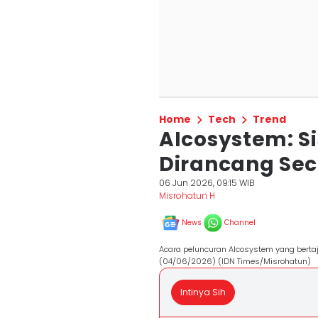
Home
Tech
Trend
AIcosystem: S
Dirancang Sec
06 Jun 2026, 09:15 WIB
Misrohatun H
News
Channel
Acara peluncuran AIcosystem yang bertaju
(04/06/2026) (IDN Times/Misrohatun)
Intinya Sih