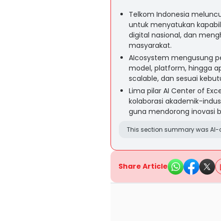
Telkom Indonesia meluncu
untuk menyatukan kapabil
digital nasional, dan mengh
masyarakat.
AIcosystem mengusung pen
model, platform, hingga apl
scalable, dan sesuai kebu
Lima pilar AI Center of 
kolaborasi akademik-indus
guna mendorong inovasi be
This section summary was AI-a
Share Article