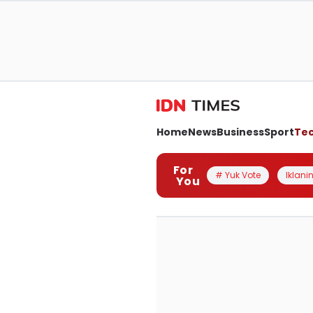
Home
News
Business
Sport
Te
For
# Yuk Vote
Iklanin
You