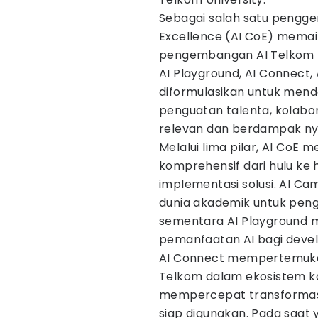
Sebagai salah satu pengge
Excellence (AI CoE) memai
pengembangan AI Telkom me
AI Playground, AI Connect, 
diformulasikan untuk mendo
penguatan talenta, kolabo
relevan dan berdampak ny
Melalui lima pilar, AI Co
komprehensif dari hulu ke h
implementasi solusi. AI C
dunia akademik untuk peng
sementara AI Playground 
pemanfaatan AI bagi deve
AI Connect mempertemukan
Telkom dalam ekosistem ko
mempercepat transformasi 
siap digunakan. Pada saat