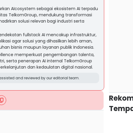
rkan AIcosystem sebagai ekosistem AI terpadu
itas TelkomGroup, mendukung transformasi
adirkan solusi relevan bagi industri serta
dekatan fullstack AI mencakup infrastruktur,
ikasi agar solusi yang dihasilkan lebih aman,
tuhan bisnis maupun layanan publik Indonesia.
Excellence memperkuat pengembangan talenta,
tri, serta penerapan AI internal TelkomGroup
rkelanjutan dan kedaulatan digital nasional.
ssisted and reviewed by our editorial team.
Rekom
Tempa