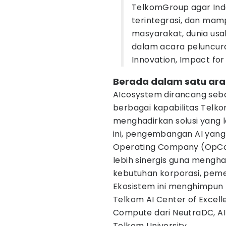
TelkomGroup agar Indon
terintegrasi, dan ma
masyarakat, dunia usa
dalam acara peluncur
Innovation, Impact for
Berada dalam satu ara
AIcosystem dirancang seba
berbagai kapabilitas Telk
menghadirkan solusi yang l
ini, pengembangan AI yang
Operating Company (OpCo)
lebih sinergis guna mengha
kebutuhan korporasi, pem
Ekosistem ini menghimpun p
Telkom AI Center of Excell
Compute dari NeutraDC, AI 
Telkom University.