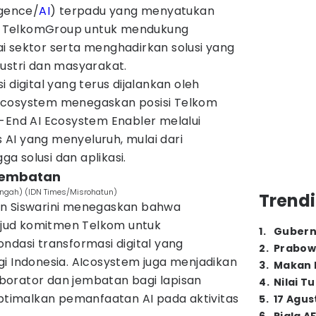
ligence/
AI
) terpadu yang menyatukan
gan TelkomGroup untuk mendukung
i sektor serta menghadirkan solusi yang
ustri dan masyarakat.
 digital yang terus dijalankan oleh
Icosystem menegaskan posisi Telkom
o-End AI Ecosystem Enabler melalui
AI yang menyeluruh, mulai dari
gga solusi dan aplikasi.
 jembatan
tengah) (IDN Times/Misrohatun)
Trendi
an Siswarini menegaskan bahwa
jud komitmen Telkom untuk
1
.
Gubern
ndasi transformasi digital yang
2
.
Prabow
i Indonesia. AIcosystem juga menjadikan
3
.
Makan B
orator dan jembatan bagi lapisan
4
.
Nilai T
imalkan pemanfaatan AI pada aktivitas
5
.
17 Agus