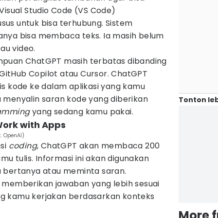
Visual Studio Code (VS Code)
us untuk bisa terhubung. Sistem
anya bisa membaca teks. Ia masih belum
u video.
mpuan ChatGPT masih terbatas dibanding
 GitHub Copilot atau Cursor. ChatGPT
is kode ke dalam aplikasi yang kamu
 menyalin saran kode yang diberikan
Tonton leb
amming
yang sedang kamu pakai.
 Work with Apps
. OpenAI)
asi
coding
, ChatGPT akan membaca 200
mu tulis. Informasi ini akan digunakan
 bertanya atau meminta saran.
 memberikan jawaban yang lebih sesuai
g kamu kerjakan berdasarkan konteks
More 