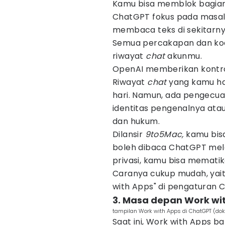
Kamu bisa memblok bagia
ChatGPT fokus pada masala
membaca teks di sekitarny
Semua percakapan dan kod
riwayat
chat
akunmu.
OpenAI memberikan kontro
Riwayat
chat
yang kamu ha
hari. Namun, ada pengecual
identitas pengenalnya ata
dan hukum.
Dilansir
9to5Mac,
kamu bis
boleh dibaca ChatGPT mela
privasi, kamu bisa mematik
Caranya cukup mudah, yait
with Apps" di pengaturan 
3. Masa depan Work wi
tampilan Work with Apps di ChatGPT (dok
Saat ini, Work with Apps b