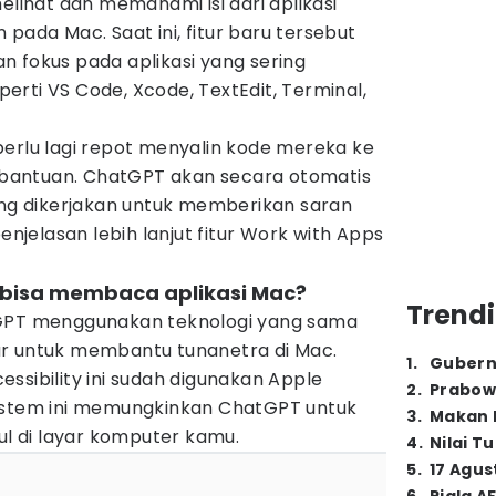
hat dan memahami isi dari aplikasi
ada Mac. Saat ini, fitur baru tersebut
n fokus pada aplikasi yang sering
eperti VS Code, Xcode, TextEdit, Terminal,
 perlu lagi repot menyalin kode mereka ke
antuan. ChatGPT akan secara otomatis
g dikerjakan untuk memberikan saran
penjelasan lebih lanjut fitur Work with Apps
bisa membaca aplikasi Mac?
Trendi
PT menggunakan teknologi yang sama
r untuk membantu tunanetra di Mac.
1
.
Gubern
ssibility ini sudah digunakan Apple
2
.
Prabow
istem ini memungkinkan ChatGPT untuk
3
.
Makan B
 di layar komputer kamu.
4
.
Nilai T
5
.
17 Agus