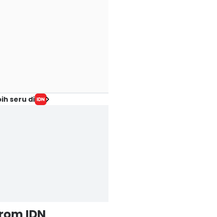
ih seru di
from IDN