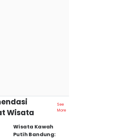
endasi
See
t Wisata
More
Wisata Kawah
Putih Bandung: