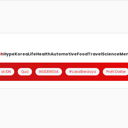
ch
Hype
Korea
Life
Health
Automotive
Food
Travel
Science
Me
 di IDN
Quiz
INSIDENESIA
#LokalBerdaya
Profil Dokter