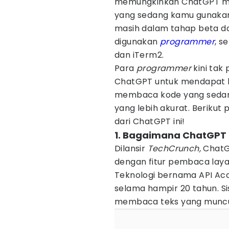
memungkinkan ChatGPT meli
yang sedang kamu gunakan p
masih dalam tahap beta da
digunakan
programmer
, s
dan iTerm2.
Para
programmer
kini tak
ChatGPT untuk mendapat b
membaca kode yang sedan
yang lebih akurat. Berikut 
dari ChatGPT ini!
1. Bagaimana ChatGPT 
Dilansir
TechCrunch,
ChatG
dengan fitur pembaca laya
Teknologi bernama API Acce
selama hampir 20 tahun. S
membaca teks yang muncul