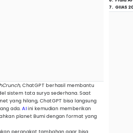
6
.
Piala A
7
.
GIIAS 2
hCrunch
, ChatGPT berhasil membantu
l sistem tata surya sederhana. Saat
et yang hilang, ChatGPT bisa langsung
ang ada.
AI
ini kemudian memberikan
hkan planet Bumi dengan format yang
ukan perangkat tambahan agar bisa