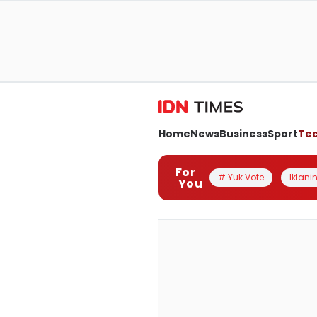
Home
News
Business
Sport
Te
For
# Yuk Vote
Iklanin
You