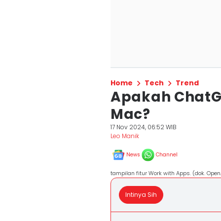
Home
Tech
Trend
Apakah ChatGP
Mac?
17 Nov 2024, 06:52 WIB
Leo Manik
News
Channel
tampilan fitur Work with Apps. (dok. Open
Intinya Sih