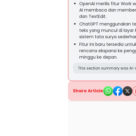
OpenAI merilis fitur Work
AI membaca dan memberika
dan TextEdit.
ChatGPT menggunakan te
teks yang muncul di laya
sistem tata surya sederha
Fitur ini baru tersedia u
rencana ekspansi ke peng
minggu ke depan.
This section summary was AI-a
Share Article