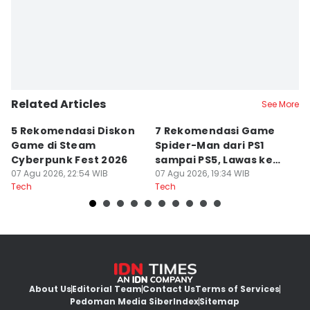
Editor
Fahreza Murnanda
Related Articles
See More
5 Rekomendasi Diskon
7 Rekomendasi Game
Sp
Game di Steam
Spider-Man dari PS1
M
Cyberpunk Fest 2026
sampai PS5, Lawas ke
I
07 Agu 2026, 22:54 WIB
Modern
07 Agu 2026, 19:34 WIB
07
Tech
Tech
Te
About Us
Editorial Team
Contact Us
Terms of Services
Pedoman Media Siber
Index
Sitemap