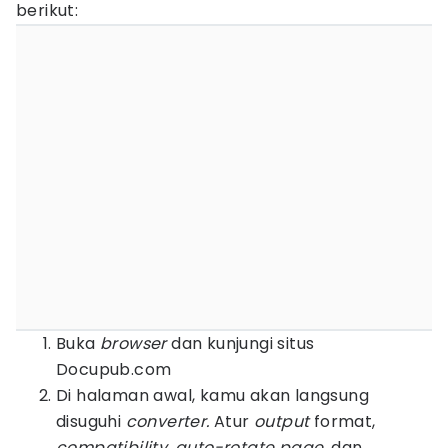
berikut:
Buka
browser
dan kunjungi situs
Docupub.com
Di halaman awal, kamu akan langsung
disuguhi
converter.
Atur
output
format,
compatibility,
auto-rotate page
, dan