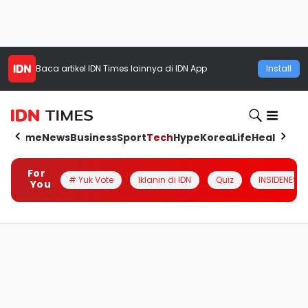
Baca artikel
IDN Times
lainnya di IDN App
Install
Home
News
Business
Sport
Tech
Hype
Korea
Life
Health
Aut
For
# Yuk Vote
Iklanin di IDN
Quiz
INSIDENESIA
You