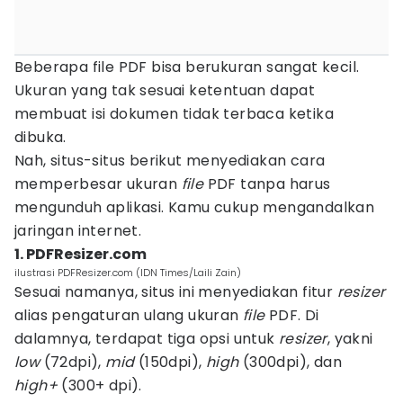
Beberapa file PDF bisa berukuran sangat kecil.
Ukuran yang tak sesuai ketentuan dapat
membuat isi dokumen tidak terbaca ketika
dibuka.
Nah, situs-situs berikut menyediakan cara
memperbesar ukuran
file
PDF tanpa harus
mengunduh aplikasi. Kamu cukup mengandalkan
jaringan internet.
1. PDFResizer.com
ilustrasi PDFResizer.com (IDN Times/Laili Zain)
Sesuai namanya, situs ini menyediakan fitur
resizer
alias pengaturan ulang ukuran
file
PDF. Di
dalamnya, terdapat tiga opsi untuk
resizer
, yakni
low
(72dpi),
mid
(150dpi),
high
(300dpi), dan
high+
(300+ dpi).