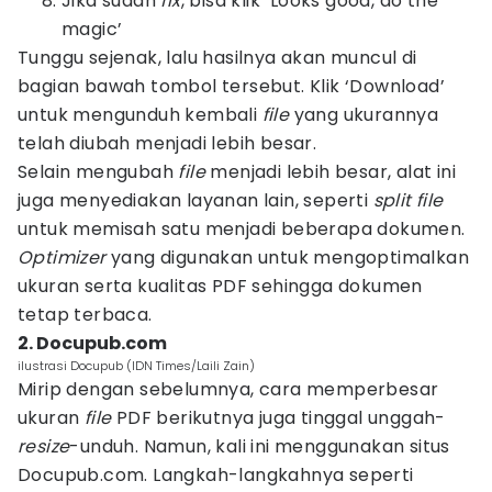
Jika sudah
fix
, bisa klik ‘Looks good, do the
magic’
Tunggu sejenak, lalu hasilnya akan muncul di
bagian bawah tombol tersebut. Klik ‘Download’
untuk mengunduh kembali
file
yang ukurannya
telah diubah menjadi lebih besar.
Selain mengubah
file
menjadi lebih besar, alat ini
juga menyediakan layanan lain, seperti
split file
untuk memisah satu menjadi beberapa dokumen.
Optimizer
yang digunakan untuk mengoptimalkan
ukuran serta kualitas PDF sehingga dokumen
tetap terbaca.
2. Docupub.com
ilustrasi Docupub (IDN Times/Laili Zain)
Mirip dengan sebelumnya, cara memperbesar
ukuran
file
PDF berikutnya juga tinggal unggah-
resize
-unduh. Namun, kali ini menggunakan situs
Docupub.com. Langkah-langkahnya seperti