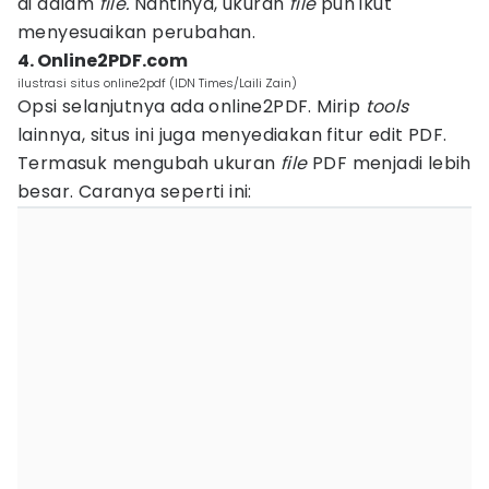
di dalam
file.
Nantinya, ukuran
file
pun ikut
menyesuaikan perubahan.
4. Online2PDF.com
ilustrasi situs online2pdf (IDN Times/Laili Zain)
Opsi selanjutnya ada online2PDF. Mirip
tools
lainnya, situs ini juga menyediakan fitur edit PDF.
Termasuk mengubah ukuran
file
PDF menjadi lebih
besar. Caranya seperti ini: