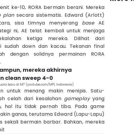
nit ke-10, RORA bermain berani. Mereka
 plan
secara sistematis. Edward (Arlott)
entara, sisa timnya menyerang
base
AE
ategi ni, AE telat kembali untuk menjaga
kalahan ketiga mereka. Dilihat dari
ti sudah down dan kacau. Tekanan final
ah dengan solidnya permainan RORA
.
 ampun, mereka akhirnya
n clean sweep 4-0
uara baru di M7 (youtube.com/MPL Indonesia)
an untuk menang makin menipis. Satu-
ah celah dari kesalahan
gameplay
yang
n, hal itu tidak pernah tiba. Pada game
kin ganas, terutama Edward (Lapu-Lapu)
as sekali bermain barbar. Bahkan, mereka
it
.