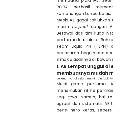
membawa piala M7. Setel
RORA berhasil memen
kemenangan tanpa balas.
Meski AE gagal taklukkan 
masih
respect
dengan A
Berawal dari tim kuda h
performa luar biasa. Bahk
Team Liquid PH (TLPH) d
penasaran bagaimana ser
Simak ulasannya di bawah in
1. AE sempat unggul di 
membuatnya mudah m
sebenarnya, AE selalu memimpin (dok. M
Mulai game pertama, 
menemukan ritme permain
segi
gold
. Namun, hal te
agresif dan sistematis AE
berisi hero keras, sepert