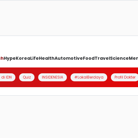
ch
Hype
Korea
Life
Health
Automotive
Food
Travel
Science
Me
 di IDN
Quiz
INSIDENESIA
#LokalBerdaya
Profil Dokter