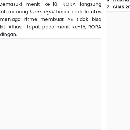
6
.
Piala A
 Memasuki menit ke-10, RORA langsung
7
.
GIIAS 2
elah menang
team fight
besar pada kontes
a menjaga ritme membuat AE tidak bisa
it. Alhasil, tepat pada menit ke-15, RORA
dingan.