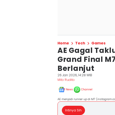
Home
Tech
Games
AE Gagal Takl
Grand Final M
Berlanjut
26 Jan 2026, 14:28 WIB
Mito Rudito
News
Channel
AE menjadi runner up di M7 (instagram.co
Intinya Sih