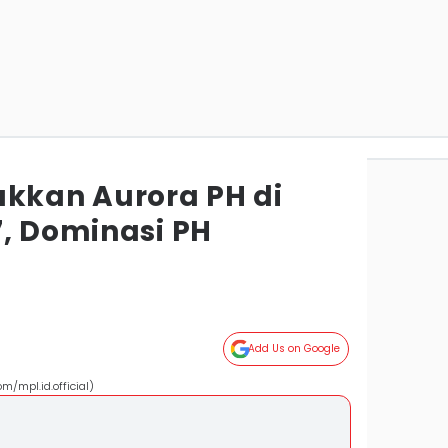
ukkan Aurora PH di
7, Dominasi PH
Add Us on Google
m/mpl.id.official)