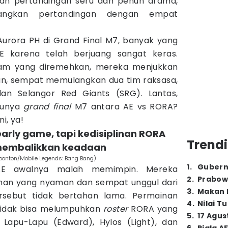
ah pertandingan seru dan penuh drama,
angkan pertandingan dengan empat
Aurora PH di Grand Final M7, banyak yang
E karena telah berjuang sangat keras.
itam yang diremehkan, mereka menjukkan
an, sempat memulangkan dua tim raksasa,
an Selangor Red Giants (SRG). Lantas,
unya
grand final
M7 antara AE vs RORA?
i, ya!
early game, tapi kedisiplinan RORA
Trendi
embalikkan keadaan
oonton/Mobile Legends: Bang Bang)
1
.
Gubern
AE awalnya malah memimpin. Mereka
2
.
Prabow
an yang nyaman dan sempat unggul dari
3
.
Makan B
rsebut tidak bertahan lama. Permainan
4
.
Nilai T
 tidak bisa melumpuhkan
roster
RORA yang
5
.
17 Agus
i Lapu-Lapu (Edward), Hylos (Light), dan