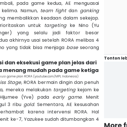
embali, pada game kedua, AE menguasai
 kelima. Namun,
team fight
dan
ganking
ung membalikkan keadaan dalam sekejap.
ioritaskan untuk
targeting
ke Nino (Yu
ger) yang selalu jadi faktor besar
a akhirnya usai setelah RORA melibas 4
no yang tidak bisa menjaga
base
seorang
Tonton leb
si dan eksekusi game plan jelas dari
 menang mudah pada game ketiga
usi game plan RORA (youtube.com/MPL Indonesia)
ss Stage,
RORA bermain dingin dan penuh
iga, mereka melakukan
targeting
kejam ke
 Hijumee (Yve) pada
early game
. Menit
gul 3 ribu
gold
. Sementara, AE kesusahan
erhambat karena intervensi RORA. Hal
 Menit ke-7, Yazukee sudah ditumbangkan 4
More 