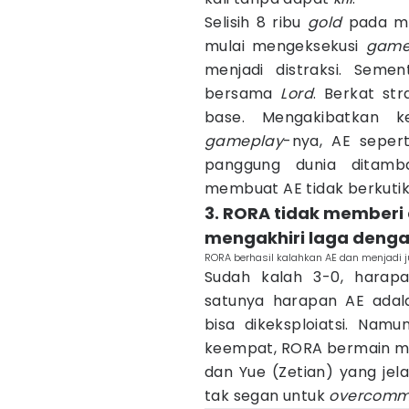
Selisih 8 ribu
gold
pada me
mulai mengeksekusi
game
menjadi distraksi. Sem
bersama
Lord
. Berkat str
base. Mengakibatkan ke
gameplay
-nya, AE seper
panggung dunia ditamb
membuat AE tidak berkutik
3. RORA tidak memberi
mengakhiri laga denga
RORA berhasil kalahkan AE dan menjadi j
Sudah kalah 3-0, harap
satunya harapan AE adal
bisa dikeksploiatsi. Namu
keempat, RORA bermain ma
dan Yue (Zetian) yang jel
tak segan untuk
overcomm