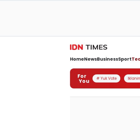
Home
News
Business
Sport
Te
For
# Yuk Vote
Iklanin
You