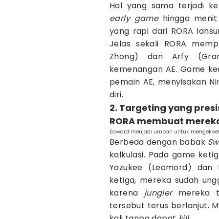
Hal yang sama terjadi k
early game
hingga menit
yang rapi dari RORA lans
Jelas sekali RORA mempr
Zhong) dan Arfy (Gran
kemenangan AE. Game kedu
pemain AE, menyisakan Ni
diri.
2. Targeting yang presi
RORA membuat mereka
Edward menjadi umpan untuk mengeksek
Berbeda dengan babak
Swi
kalkulasi. Pada game ket
Yazukee (Leomord) dan
ketiga, mereka sudah ung
karena
jungler
mereka t
tersebut terus berlanjut.
kali tanpa dapat
kill
.