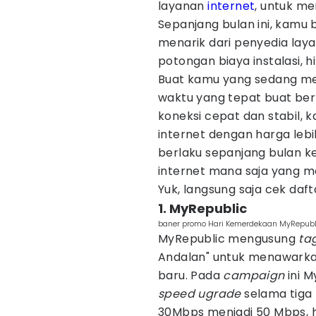
layanan
internet
, untuk m
Sepanjang bulan ini, kam
menarik dari penyedia laya
potongan biaya instalasi,
Buat kamu yang sedang me
waktu yang tepat buat ber
koneksi cepat dan stabil, 
internet dengan harga le
berlaku sepanjang bulan 
internet mana saja yang 
Yuk, langsung saja cek daft
1. MyRepublic
baner promo Hari Kemerdekaan MyRepubl
MyRepublic mengusung
ta
Andalan" untuk menawarka
baru. Pada
campaign
ini 
speed ugrade
selama tiga 
30Mbps menjadi 50 Mbps, 