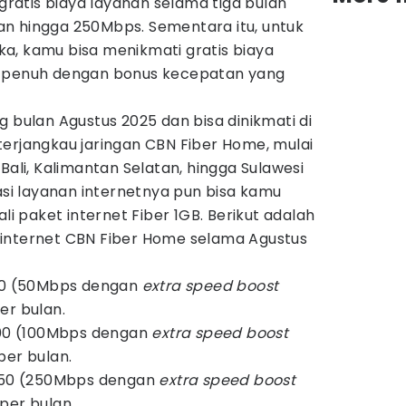
atis biaya layanan selama tiga bulan
n hingga 250Mbps. Sementara itu, untuk
a, kamu bisa menikmati gratis biaya
n penuh dengan bonus kecepatan yang
g bulan Agustus 2025 dan bisa dinikmati di
terjangkau jaringan CBN Fiber Home, mulai
Bali, Kalimantan Selatan, hingga Sulawesi
lasi layanan internetnya pun bisa kamu
ali paket internet Fiber 1GB. Berikut adalah
internet CBN Fiber Home selama Agustus
 50 (50Mbps dengan
extra speed boost
er bulan.
100 (100Mbps dengan
extra speed boost
per bulan.
 250 (250Mbps dengan
extra speed boost
per bulan.