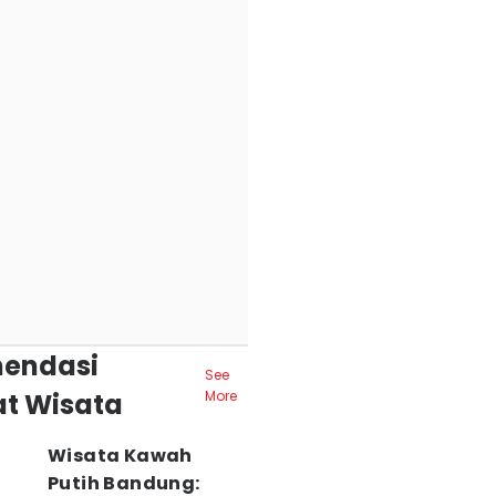
endasi
See
t Wisata
More
Wisata Kawah
Putih Bandung: