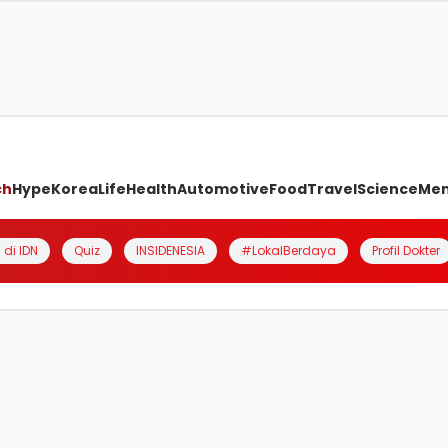
ch
Hype
Korea
Life
Health
Automotive
Food
Travel
Science
Me
 di IDN
Quiz
INSIDENESIA
#LokalBerdaya
Profil Dokter