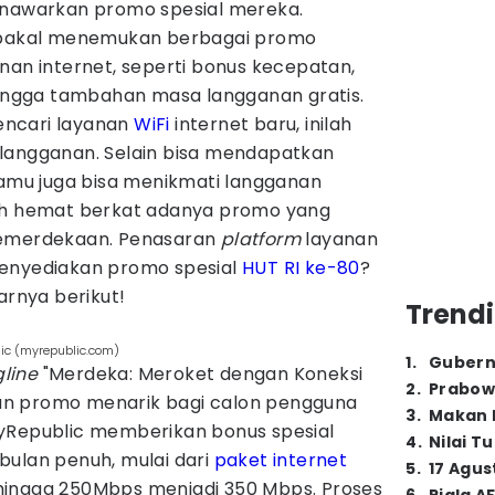
enawarkan promo spesial mereka.
u bakal menemukan berbagai promo
nan internet, seperti bonus kecepatan,
 hingga tambahan masa langganan gratis.
ncari layanan
WiFi
internet baru, inilah
langganan. Selain bisa mendapatkan
kamu juga bisa menikmati langganan
bih hemat berkat adanya promo yang
kemerdekaan. Penasaran
platform
layanan
menyediakan promo spesial
HUT RI ke-80
?
arnya berikut!
Trendi
ic (myrepublic.com)
1
.
Gubern
gline
"Merdeka: Meroket dengan Koneksi
2
.
Prabow
n promo menarik bagi calon pengguna
3
.
Makan B
MyRepublic memberikan bonus spesial
4
.
Nilai T
bulan penuh, mulai dari
paket internet
5
.
17 Agus
hingga 250Mbps menjadi 350 Mbps. Proses