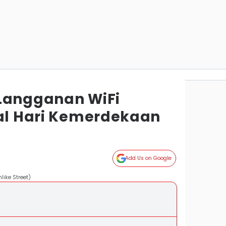
Langganan WiFi
ial Hari Kemerdekaan
Add Us on Google
like Street)