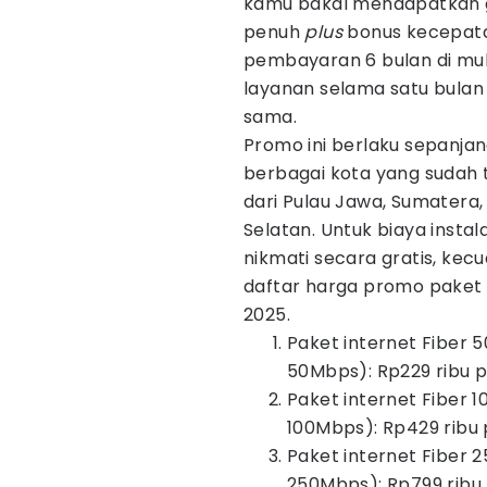
kamu bakal mendapatkan gr
penuh
plus
bonus kecepata
pembayaran 6 bulan di muk
layanan selama satu bula
sama.
Promo ini berlaku sepanjan
berbagai kota yang sudah 
dari Pulau Jawa, Sumatera, 
Selatan. Untuk biaya insta
nikmati secara gratis, kecu
daftar harga promo paket 
2025.
Paket internet Fiber
50Mbps): Rp229 ribu p
Paket internet Fiber 
100Mbps): Rp429 ribu 
Paket internet Fiber
250Mbps): Rp799 ribu 