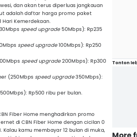
wesi, dan akan terus diperluas jangkauan
kut adalah daftar harga promo paket
al Hari Kemerdekaan.
 (30Mbps
speed upgrade
50Mbps): Rp235
(50Mbps
speed upgrade
100Mbps): Rp250
(100Mbps
speed upgrade
200Mbps): Rp300
Tonton leb
mer (250Mbps
speed upgrade
350Mbps):
(500Mbps): Rp500 ribu per bulan.
, CBN Fiber Home menghadirkan promo
rnet di CBN Fiber Home dengan cicilan 0
N. Kalau kamu membayar 12 bulan di muka,
More 