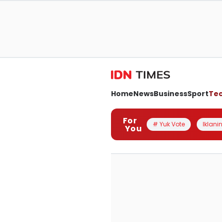
Home
News
Business
Sport
Te
For
# Yuk Vote
Iklanin
You