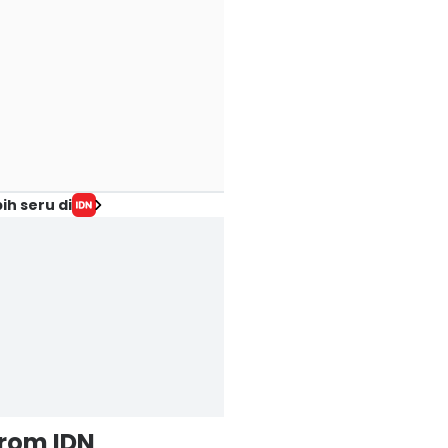
ih seru di
from IDN