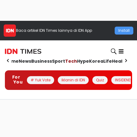
Baca artikel
IDN Times
lainnya di IDN App
Install
Home
News
Business
Sport
Tech
Hype
Korea
Life
Health
Aut
For
# Yuk Vote
Iklanin di IDN
Quiz
INSIDENESIA
You