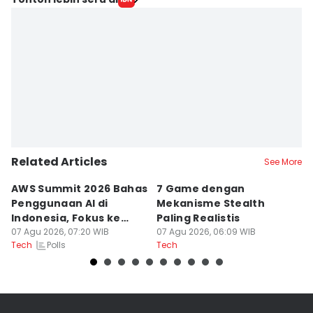
Related Articles
See More
AWS Summit 2026 Bahas
7 Game dengan
R
Penggunaan AI di
Mekanisme Stealth
St
Indonesia, Fokus ke
Paling Realistis
B
Dampak
07 Agu 2026, 07:20 WIB
07 Agu 2026, 06:09 WIB
06
Polls
Tech
Tech
Te