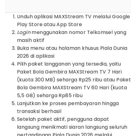
Unduh aplikasi MAXStream TV melalui Google
Play Store atau App Store
Login
menggunakan nomor Telkomsel yang
masih aktif
Buka menu atau halaman khusus Piala Dunia
2026 di aplikasi
Pilih paket langganan yang tersedia, yaitu
Paket Bola Gembira MAXStream TV 7 Hari
(kuota 300 MB) seharga Rp25 ribu atau Paket
Bola Gembira MAXStream TV 60 Hari (kuota
5,5 GB) seharga Rp85 ribu
Lanjutkan ke proses pembayaran hingga
transaksi berhasil
Setelah paket aktif, pengguna dapat
langsung menikmati siaran langsung seluruh
pertandingan Piala Dunia 2026 melalui