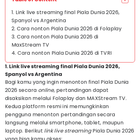
1. Link live streaming final Piala Dunia 2026,
Spanyol vs Argentina
2. Cara nonton Piala Dunia 2026 di Folaplay
3. Cara nonton Piala Dunia 2026 di
MaxStream TV
4. Cara nonton Piala Dunia 2026 di TVRI
1. Link live streaming final Piala Dunia 2026,
Spanyol vs Argentina
Bagi kamu yang ingin menonton final Piala Dunia
2026 secara
online
, pertandingan dapat
disaksikan melalui Folaplay dan MAXStream TV.
Kedua platform resmi ini memungkinkan
pengguna menonton pertandingan secara
langsung melalui smartphone, tablet, maupun
laptop. Berikut
link live streaming
Piala Dunia 2026
yang bisa kamu akses: