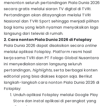
menonton seluruh pertandingan Piala Dunia 2026
secara gratis melalui siaran TV digital di TVRI.
Pertandingan akan ditayangkan melalui TVRI
Nasional dan TVRI Sport sehingga menjadi pilihan
bagi kamu yang lebih nyaman menyaksikan laga
langsung dari televisi di rumah.
2. Cara nonton Piala Dunia 2026 di Folaplay
Piala Dunia 2026 dapat disaksikan secara
online
melalui aplikasi Folaplay. Platform resmi hasil
kerja sama TVRI dan PT Folago Global Nusantara
ini menyediakan siaran langsung seluruh
pertandingan,
highlights
, serta berbagai konten
editorial yang bisa diakses kapan saja. Berikut
langkah-langkah cara nonton Piala Dunia 2026 di
Folaplay:
Unduh aplikasi Folaplay melalui Google Play
Store dan instal aplikasi di perangkat yang