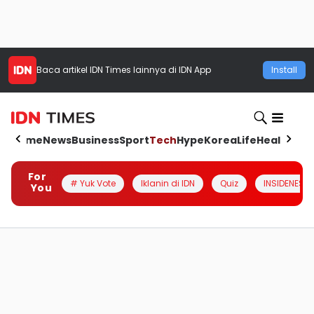
Baca artikel
IDN Times
lainnya di IDN App
Install
Home
News
Business
Sport
Tech
Hype
Korea
Life
Health
Aut
For
# Yuk Vote
Iklanin di IDN
Quiz
INSIDENESIA
You