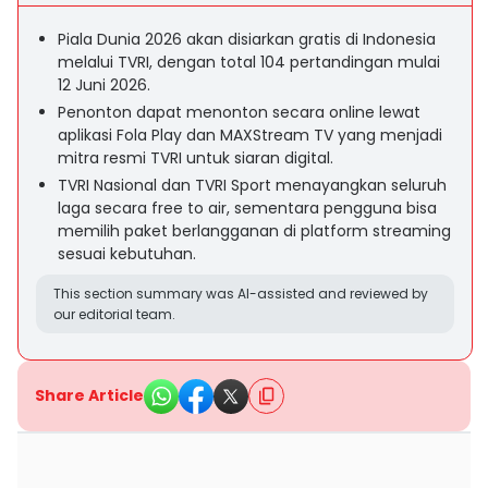
Piala Dunia 2026 akan disiarkan gratis di Indonesia
melalui TVRI, dengan total 104 pertandingan mulai
12 Juni 2026.
Penonton dapat menonton secara online lewat
aplikasi Fola Play dan MAXStream TV yang menjadi
mitra resmi TVRI untuk siaran digital.
TVRI Nasional dan TVRI Sport menayangkan seluruh
laga secara free to air, sementara pengguna bisa
memilih paket berlangganan di platform streaming
sesuai kebutuhan.
This section summary was AI-assisted and reviewed by
our editorial team.
Share Article