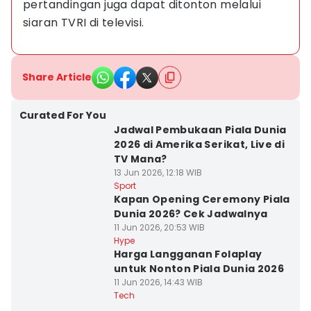
pertandingan juga dapat ditonton melalui 
siaran TVRI di televisi.
Share Article
Curated For You
Jadwal Pembukaan Piala Dunia
2026 di Amerika Serikat, Live di
TV Mana?
13 Jun 2026, 12:18 WIB
Sport
Kapan Opening Ceremony Piala
Dunia 2026? Cek Jadwalnya
11 Jun 2026, 20:53 WIB
Hype
Harga Langganan Folaplay
untuk Nonton Piala Dunia 2026
11 Jun 2026, 14:43 WIB
Tech