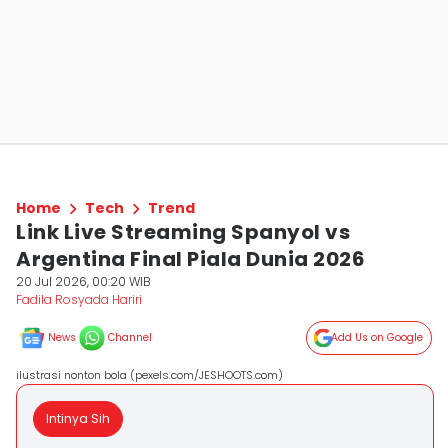
Home
Tech
Trend
Link Live Streaming Spanyol vs
Argentina Final Piala Dunia 2026
20 Jul 2026, 00:20 WIB
Fadila Rosyada Hariri
News
Channel
Add Us on Google
ilustrasi nonton bola (pexels.com/JESHOOTS.com)
Intinya Sih