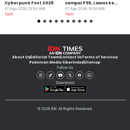
Cyberpunk Fest 2026
sampai PS5, Lawas ke
I
07 Agu 2026, 22:54 WIB
Modern
07 Agu 2026, 19:34 WIB
07
Tech
Tech
Te
About Us
Editorial Team
Contact Us
Terms of Services
Pedoman Media Siber
Index
Sitemap
Follow Us
Download
© 2026 IDN. All Rights Reserved.