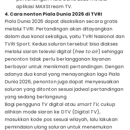
aplikasi MAXStream TV.
4. Cara nonton Piala Dunia 2026 di TVRI
Piala Dunia 2026 dapat disaksikan secara gratis
melalui TVRI. Pertandingan akan ditayangkan
dalam dua kanal sekaligus, yaitu TVRI Nasional dan
TVRI Sport. Kedua saluran tersebut bisa diakses
melalui siaran televisi digital (
free to air
) sehingga
penonton tidak perlu berlangganan layanan
berbayar untuk menikmati pertandingan. Dengan
adanya dua kanal yang menayangkan laga Piala
Dunia 2026, penonton juga dapat menyesuaikan
saluran yang ditonton sesuai jadwal pertandingan
yang sedang berlangsung.
Bagi pengguna TV digital atau
smart TV
, cukup
alihkan mode siaran ke DTV (Digital TV),
masukkan kode pos sesuai wilayah, lalu lakukan
pemindaian ulang saluran untuk menemukan