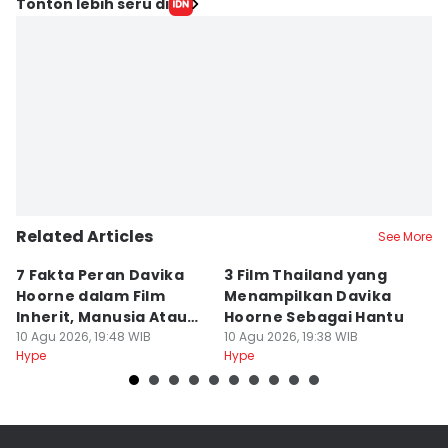
Editor
Tonton lebih seru di
Lea Lyliana
Editor
Indra Zakaria
Related Articles
See More
7 Fakta Peran Davika
3 Film Thailand yang
1
Hoorne dalam Film
Menampilkan Davika
L
Inherit, Manusia Atau
Hoorne Sebagai Hantu
AS
Bukan?
10 Agu 2026, 19:48 WIB
10 Agu 2026, 19:38 WIB
10
Hype
Hype
Hy