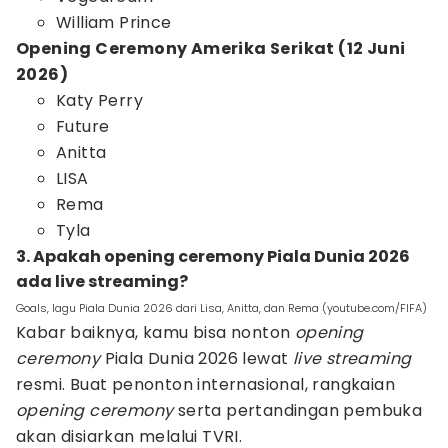
William Prince
Opening Ceremony Amerika Serikat (12 Juni
2026)
Katy Perry
Future
Anitta
LISA
Rema
Tyla
3. Apakah opening ceremony Piala Dunia 2026
ada live streaming?
Goals, lagu Piala Dunia 2026 dari Lisa, Anitta, dan Rema (youtube.com/FIFA)
Kabar baiknya, kamu bisa nonton
opening
ceremony
Piala Dunia 2026 lewat
live streaming
resmi. Buat penonton internasional, rangkaian
opening ceremony
serta pertandingan pembuka
akan disiarkan melalui TVRI.