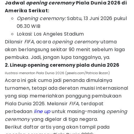
Jadwal
opening ceremony
Piala Dunia 2026 di
Amerika Serikat:
Opening ceremony:
Sabtu, 13 Juni 2026 pukul
06.30 WIB
Lokasi: Los Angeles Stadium
Dilansir
FIFA
, acara
opening ceremony
utama
akan berlangsung sekitar 90 menit sebelum laga
pembuka. Jadi, jangan lupa tanggalnya, ya.
2. Lineup opening ceremony piala dunia 2026
ilustrasi menonton Piala Dunia 2026 (pexels.com/Patricia Bozan)
Acara ini gak cuma jadi penanda dimulainya
turnamen, tetapi ada deretan musisi internasional
yang siap memeriahkan panggung pembukaan
Piala Dunia 2026. Melansir
FIFA
, terdapat
perbedaan
line up
untuk masing-masing
opening
ceremony
yang digelar di tiga negara.
Berikut daftar artis yang akan tampil pada