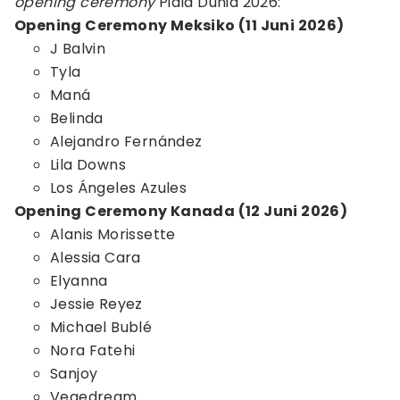
opening ceremony
Piala Dunia 2026:
Opening Ceremony Meksiko (11 Juni 2026)
J Balvin
Tyla
Maná
Belinda
Alejandro Fernández
Lila Downs
Los Ángeles Azules
Opening Ceremony Kanada (12 Juni 2026)
Alanis Morissette
Alessia Cara
Elyanna
Jessie Reyez
Michael Bublé
Nora Fatehi
Sanjoy
Vegedream