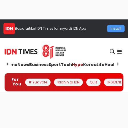
Baca artikel
IDN Times
lainnya di IDN App
Install
Home
News
Business
Sport
Tech
Hype
Korea
Life
Health
Aut
For
# Yuk Vote
Iklanin di IDN
Quiz
INSIDENESIA
You