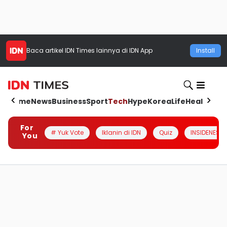
Baca artikel
IDN Times
lainnya di IDN App
Install
Home
News
Business
Sport
Tech
Hype
Korea
Life
Health
Aut
For
# Yuk Vote
Iklanin di IDN
Quiz
INSIDENESIA
You