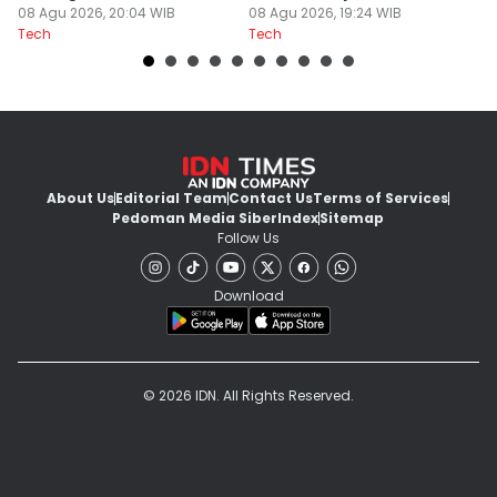
Cozy Game
08 Agu 2026, 20:04 WIB
08 Agu 2026, 19:24 WIB
08
Tech
Tech
Te
About Us
Editorial Team
Contact Us
Terms of Services
Pedoman Media Siber
Index
Sitemap
Follow Us
Download
© 2026 IDN. All Rights Reserved.