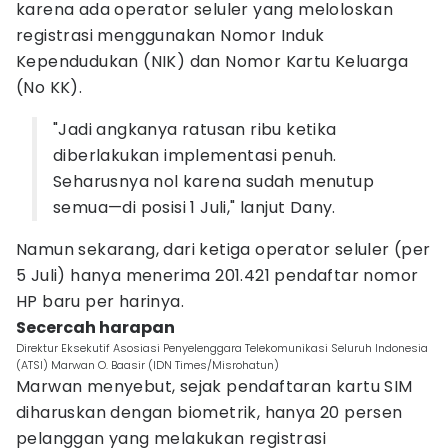
karena ada operator seluler yang meloloskan
registrasi menggunakan Nomor Induk
Kependudukan (NIK) dan Nomor Kartu Keluarga
(No KK).
"Jadi angkanya ratusan ribu ketika
diberlakukan implementasi penuh.
Seharusnya nol karena sudah menutup
semua—di posisi 1 Juli," lanjut Dany.
Namun sekarang, dari ketiga operator seluler (per
5 Juli) hanya menerima 201.421 pendaftar nomor
HP baru per harinya.
Secercah harapan
Direktur Eksekutif Asosiasi Penyelenggara Telekomunikasi Seluruh Indonesia
(ATSI) Marwan O. Baasir (IDN Times/Misrohatun)
Marwan menyebut, sejak pendaftaran kartu SIM
diharuskan dengan biometrik, hanya 20 persen
pelanggan yang melakukan registrasi