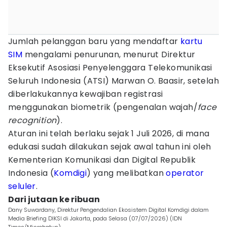
Jumlah pelanggan baru yang mendaftar
kartu
SIM
mengalami penurunan, menurut Direktur
Eksekutif Asosiasi Penyelenggara Telekomunikasi
Seluruh Indonesia (ATSI) Marwan O. Baasir, setelah
diberlakukannya kewajiban registrasi
menggunakan biometrik (pengenalan wajah/
face
recognition
).
Aturan ini telah berlaku sejak 1 Juli 2026, di mana
edukasi sudah dilakukan sejak awal tahun ini oleh
Kementerian Komunikasi dan Digital Republik
Indonesia (
Komdigi
) yang melibatkan
operator
seluler
.
Dari jutaan ke ribuan
Dany Suwardany, Direktur Pengendalian Ekosistem Digital Komdigi dalam
Media Briefing DIKSI di Jakarta, pada Selasa (07/07/2026) (IDN