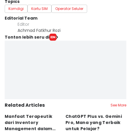
Topics
Komdigi
Kartu SIM
Operator Seluler
Editorial Team
Editor
Achmad Fatkhur Rozi
Tonton lebih seru di
Related Articles
See More
Manfaat Terapeutik
ChatGPT Plus vs. Gemini
T
dari Inventory
Pro, Mana yang Terbaik
N
Management dalam
untuk Pelajar?
T