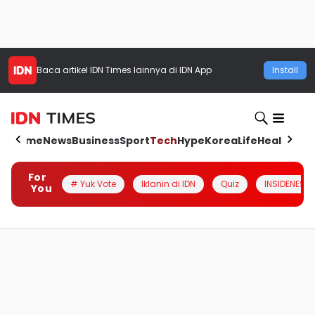
Baca artikel
IDN Times
lainnya di IDN App
Install
Home
News
Business
Sport
Tech
Hype
Korea
Life
Health
Aut
For
# Yuk Vote
Iklanin di IDN
Quiz
INSIDENESIA
You