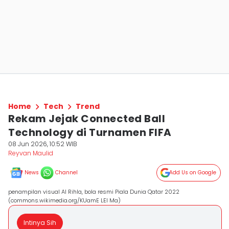
Home
Tech
Trend
Rekam Jejak Connected Ball
Technology di Turnamen FIFA
08 Jun 2026, 10:52 WIB
Reyvan Maulid
News
Channel
Add Us on Google
penampilan visual Al Rihla, bola resmi Piala Dunia Qatar 2022
(commons.wikimedia.org/KUamE LEI Ma)
Intinya Sih