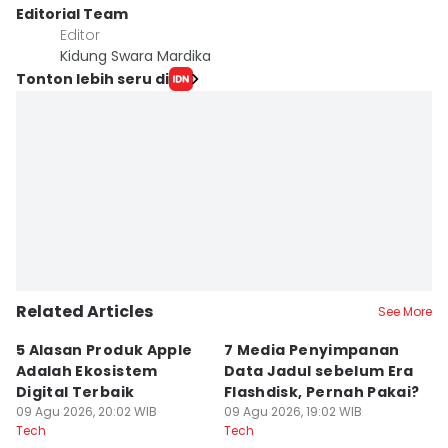
Editorial Team
Editor
Kidung Swara Mardika
Tonton lebih seru di
Related Articles
See More
5 Alasan Produk Apple
7 Media Penyimpanan
C
Adalah Ekosistem
Data Jadul sebelum Era
K
Digital Terbaik
Flashdisk, Pernah Pakai?
T
09 Agu 2026, 20:02 WIB
09 Agu 2026, 19:02 WIB
09
Tech
Tech
Te