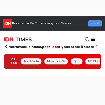
Baca artikel
IDN Times
lainnya di IDN App
Install
Home
News
Business
Sport
Tech
Hype
Korea
Life
Health
Aut
For
# Yuk Vote
Iklanin di IDN
Quiz
INSIDENESIA
You