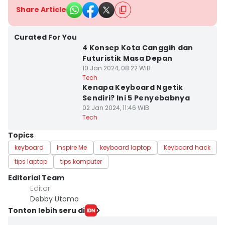
Share Article
Curated For You
4 Konsep Kota Canggih dan
Futuristik Masa Depan
10 Jan 2024, 08:22 WIB
Tech
Kenapa Keyboard Ngetik
Sendiri? Ini 5 Penyebabnya
02 Jan 2024, 11:46 WIB
Tech
Topics
keyboard
Inspire Me
keyboard laptop
Keyboard hack
tips laptop
tips komputer
Editorial Team
Editor
Debby Utomo
Tonton lebih seru di