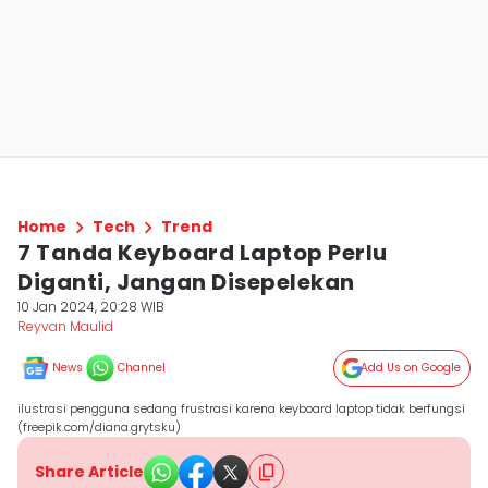
Home
Tech
Trend
7 Tanda Keyboard Laptop Perlu
Diganti, Jangan Disepelekan
10 Jan 2024, 20:28 WIB
Reyvan Maulid
News
Channel
Add Us on Google
ilustrasi pengguna sedang frustrasi karena keyboard laptop tidak berfungsi
(freepik.com/diana.grytsku)
Share Article