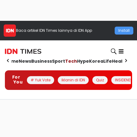
Baca artikel
IDN Times
lainnya di IDN App
Install
Home
News
Business
Sport
Tech
Hype
Korea
Life
Health
Aut
For
# Yuk Vote
Iklanin di IDN
Quiz
INSIDENESIA
You