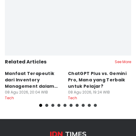
Related Articles
See More
Manfaat Terapeutik
ChatGPT Plus vs. Gemini
T
dari Inventory
Pro, Mana yang Terbaik
N
Management dalam
untuk Pelajar?
T
Cozy Game
08 Agu 2026, 20:04 WIB
08 Agu 2026, 19:24 WIB
08
Tech
Tech
Te