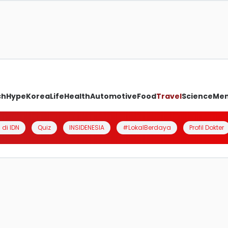
ch
Hype
Korea
Life
Health
Automotive
Food
Travel
Science
Me
 di IDN
Quiz
INSIDENESIA
#LokalBerdaya
Profil Dokter