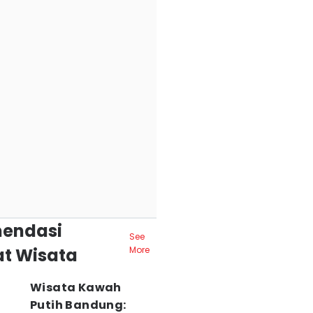
endasi
See
t Wisata
More
Wisata Kawah
Putih Bandung: