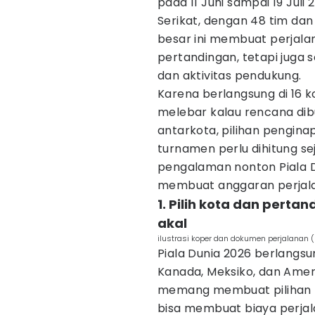
pada 11 Juni sampai 19 Juli
Serikat, dengan 48 tim dan
besar ini membuat perjalan
pertandingan, tetapi juga s
dan aktivitas pendukung.
Karena berlangsung di 16 k
melebar kalau rencana dibua
antarkota, pilihan pengin
turnamen perlu dihitung se
pengalaman nonton Piala D
membuat anggaran perjala
1. Pilih kota dan pert
akal
ilustrasi koper dan dokumen perjalanan 
Piala Dunia 2026 berlangsu
Kanada, Meksiko, dan Amer
memang membuat pilihan pe
bisa membuat biaya perjala