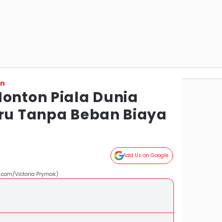
on
Nonton Piala Dunia
eru Tanpa Beban Biaya
Add Us on Google
.com/Victoria Prymak)