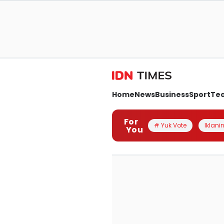
Home
News
Business
Sport
Te
For
# Yuk Vote
Iklanin
You