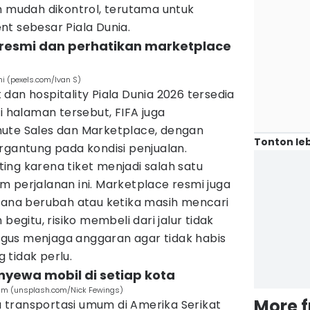
h mudah dikontrol, terutama untuk
t sebesar Piala Dunia.
al resmi dan perhatikan marketplace
mi (pexels.com/Ivan S)
et dan hospitality Piala Dunia 2026 tersedia
i halaman tersebut, FIFA juga
ute Sales dan Marketplace, dengan
Tonton leb
rgantung pada kondisi penjualan.
ing karena tiket menjadi salah satu
 perjalanan ini. Marketplace resmi juga
ncana berubah atau ketika masih mencari
begitu, risiko membeli dari jalur tidak
aligus menjaga anggaran agar tidak habis
 tidak perlu.
yewa mobil di setiap kota
um (unsplash.com/Nick Fewings)
More 
ya transportasi umum di Amerika Serikat