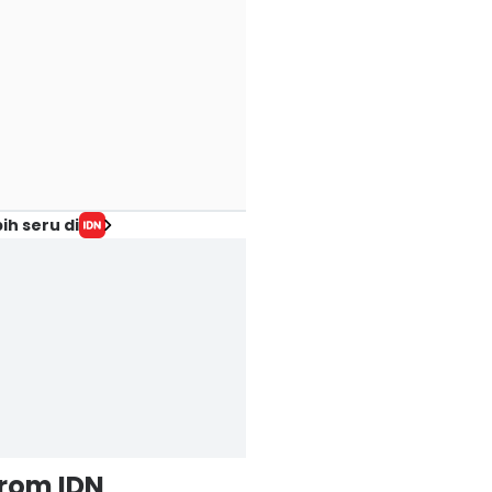
ih seru di
from IDN