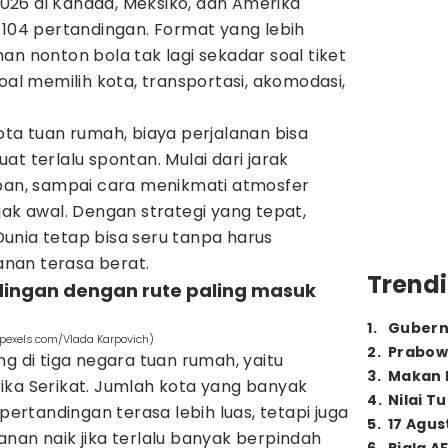
 2026 di Kanada, Meksiko, dan Amerika
 104 pertandingan. Format yang lebih
an nonton bola tak lagi sekadar soal tiket
oal memilih kota, transportasi, akomodasi,
ota tuan rumah, biaya perjalanan bisa
t terlalu spontan. Mulai dari jarak
apan, sampai cara menikmati atmosfer
jak awal. Dengan strategi yang tepat,
unia tetap bisa seru tanpa harus
nan terasa berat.
Trendi
andingan dengan rute paling masuk
1
.
Gubern
(pexels.com/Vlada Karpovich)
2
.
Prabow
ng di tiga negara tuan rumah, yaitu
3
.
Makan B
ika Serikat. Jumlah kota yang banyak
4
.
Nilai T
rtandingan terasa lebih luas, tetapi juga
5
.
17 Agus
nan naik jika terlalu banyak berpindah