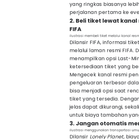
yang ringkas biasanya lebi
perjalanan pertama ke even
2. Beli tiket lewat kan
FIFA
ilustrasi membeli tiket melalui kanal res
Dilansir FIFA, informasi tik
melalui laman resmi FIFA. D
menampilkan opsi Last-Min
ketersediaan tiket yang be
Mengecek kanal resmi pent
pengeluaran terbesar dalam
bisa menjadi opsi saat re
tiket yang tersedia. Dengan 
jelas dapat dikurangi, sek
untuk biaya tambahan yang
3. Jangan otomatis men
ilustrasi menggunakan transportasi um
Dilansir
Lonely Planet
, bia