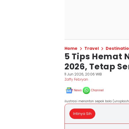
Home
Travel
Destinati
5 Tips Hemat 
2026, Tetap S
11 Jun 2026, 20:06 WIB
Zaffy Febryan
News
Channel
ilustrasi menonton sepak bola (unsplash
Intinya Sih