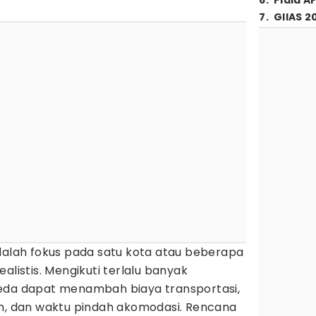
6
.
Piala A
7
.
GIIAS 2
adalah fokus pada satu kota atau beberapa
alistis. Mengikuti terlalu banyak
eda dapat menambah biaya transportasi,
an, dan waktu pindah akomodasi. Rencana