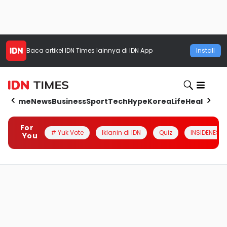
Baca artikel
IDN Times
lainnya di IDN App
Install
Home
News
Business
Sport
Tech
Hype
Korea
Life
Health
Aut
For
# Yuk Vote
Iklanin di IDN
Quiz
INSIDENESIA
You