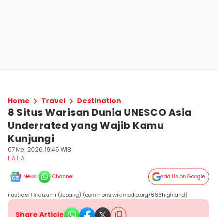
Home
Travel
Destination
8 Situs Warisan Dunia UNESCO Asia
Underrated yang Wajib Kamu
Kunjungi
07 Mei 2026, 19:45 WIB
L A L A .
News
Channel
Add Us on Google
ilustrasi Hiraizumi (Jepang) (commons.wikimedia.org/663highland)
Share Article