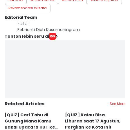
Rekomendasi Wisata
Editorial Team
Editor
Febrianti Diah Kusumaningrum
Tonton lebih seru di
Related Articles
See More
[QUIZ] Cari Tahu di
[QUIZ] Kalau Bisa
5
Gunung Mana Kamu
Liburan saat 17 Agustus,
B
Bakal Upacara HUT ke-
Pergilah ke Kota Ini!
M