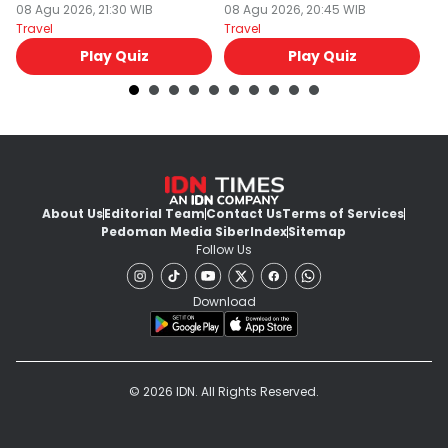
81 RI!
08 Agu 2026, 21:30 WIB
08 Agu 2026, 20:45 WIB
08
Travel
Travel
Tr
Play Quiz
Play Quiz
About Us
Editorial Team
Contact Us
Terms of Services
Pedoman Media Siber
Index
Sitemap
Follow Us
Download
© 2026 IDN. All Rights Reserved.