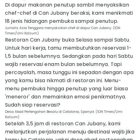
Di dapur makanan penutup sambil menyaksikan
chef-chef di Can Jubany beraksi, kami menikmati
18 jenis hidangan pembuka sampai penutup.
Jurnalis Asia Tenggara menyaksikan chef di dapur Can Jubany. (IDN
Times/Umi Kalsum)
Restoran Can Jubany buka Selasa sampai Sabtu.
Untuk hari kerja, tamu membutuhkan reservasi 1-
1,5 bulan sebelumnya. Sedangkan pada hari Sabtu
wajib reservasi enam bulan sebelumnya. Tapi
percayalah, masa tunggu ini sepadan dengan apa
yang kamu bisa nikmati di restoran ini. Menu-
menu pembuka hingga penutup yang luar biasa
'meneror' dan memainkan emosi penikmatnya.
Sudah siap reservasi?
Desa Abad Pertengahan Besalu di Catalonia, Spanyol. (IDN Times/Umi
Kalsum)
Setelah 3,5 jam di restoran Can Jubany, kami
melanjutkan perjalanan menuju destinasi wajib jika
kamu ke Catalonia, yakni desa abad pertengahan,