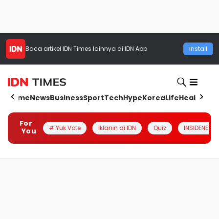
Baca artikel
IDN Times
lainnya di IDN App
Install
Home
News
Business
Sport
Tech
Hype
Korea
Life
Health
Aut
For
# Yuk Vote
Iklanin di IDN
Quiz
INSIDENESIA
You