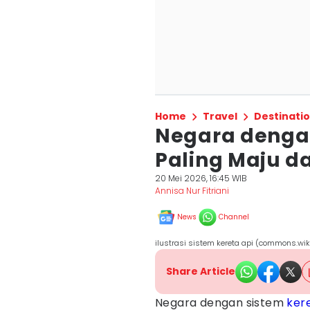
Home
Travel
Destinati
Negara dengan
Paling Maju da
20 Mei 2026, 16:45 WIB
Annisa Nur Fitriani
News
Channel
ilustrasi sistem kereta api (commons.wik
Share Article
Negara dengan sistem
ker