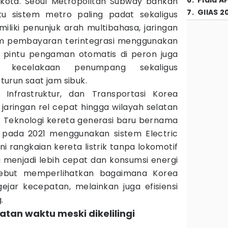
6
.
Piala A
rkota. Seoul Metropolitan Subway bahkan
7
.
GIIAS 2
tu sistem metro paling padat sekaligus
miliki penunjuk arah multibahasa, jaringan
stem pembayaran terintegrasi menggunakan
 pintu pengaman otomatis di peron juga
 kecelakaan penumpang sekaligus
urun saat jam sibuk.
 Infrastruktur, dan Transportasi Korea
jaringan rel cepat hingga wilayah selatan
. Teknologi kereta generasi baru bernama
 pada 2021 menggunakan sistem Electric
ni rangkaian kereta listrik tanpa lokomotif
i menjadi lebih cepat dan konsumsi energi
ersebut memperlihatkan bagaimana Korea
jar kecepatan, melainkan juga efisiensi
.
atan waktu meski dikelilingi