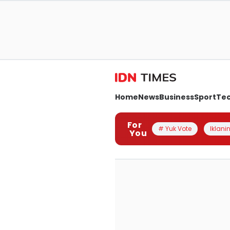
Home
News
Business
Sport
Te
For
# Yuk Vote
Iklanin
You