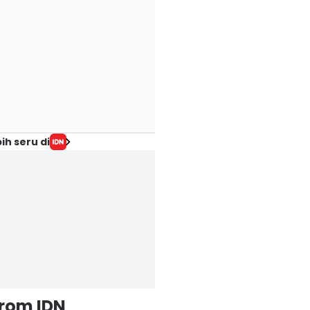
ih seru di
from IDN