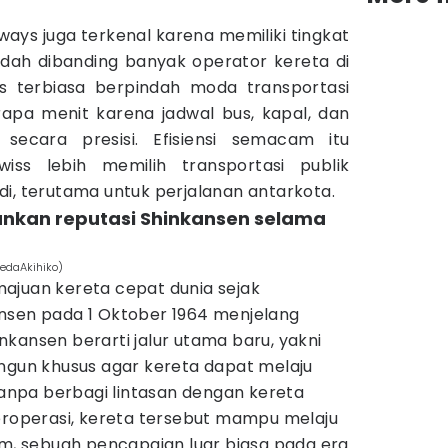
lways juga terkenal karena memiliki tingkat
dah dibanding banyak operator kereta di
s terbiasa berpindah moda transportasi
pa menit karena jadwal bus, kapal, dan
 secara presisi. Efisiensi semacam itu
ss lebih memilih transportasi publik
i, terutama untuk perjalanan antarkota.
nkan reputasi Shinkansen selama
edaAkihiko)
ajuan kereta cepat dunia sejak
nsen pada 1 Oktober 1964 menjelang
kansen berarti jalur utama baru, yakni
angun khusus agar kereta dapat melaju
 tanpa berbagi lintasan dengan kereta
beroperasi, kereta tersebut mampu melaju
am, sebuah pencapaian luar biasa pada era