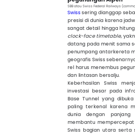
SBB atau Swiss Federal Railways (common
Swiss
sering dianggap seba
presisi di dunia karena ja
sangat detail hingga hitun
clock-face timetable
, yak
datang pada menit sama s
penumpang antarkereta menj
geografis Swiss sebenarny
rel harus menembus pegun
dan lintasan bersalju.
Keberhasilan Swiss menj
investasi besar pada infr
Base Tunnel yang dibuka
paling terkenal karena 
dunia dengan panjang s
membantu mempercepat di
Swiss bagian utara serta