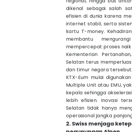
regional, hingga bus anta
dikenal sebagai salah sa
efisien di dunia karena me
internet stabil, serta si
kartu T-money. Kehadiran
membantu mengurangi
mempercepat proses naik t
Kementerian Pertanahan,
Selatan terus memperluas 
dan timur negara tersebut
KTX-Eum mulai digunakan
Multiple Unit atau EMU, yak
kepala sehingga akseleras
lebih efisien. Inovasi t
Selatan tidak hanya menge
operasional jangka panjang
2. Swiss menjaga ketep
pegunungan Alpen