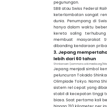
pegunungan.
SBB atau Swiss Federal Rai
keterlambatan sangat ren
dunia. Penumpang di Swis
hanya dalam waktu bebera
kereta saling terhubung
membuat masyarakat Swi
dibanding kendaraan pribad
3. Jepang mempertaha
lebih dari 60 tahun
Shinkansen (commons.wikimedia.org/Ma
Jepang menjadi simbol kem
peluncuran Tokaido Shinka
Olimpiade Tokyo. Nama Shin
sistem rel cepat yang dib
stabil di kecepatan tinggi
biasa. Saat pertama kali 
hingga 210 kilometer per j