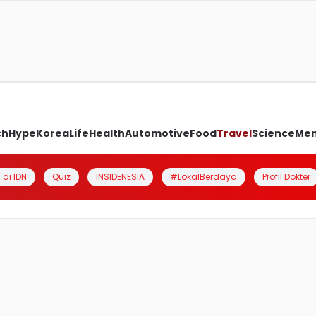
ch
Hype
Korea
Life
Health
Automotive
Food
Travel
Science
Me
 di IDN
Quiz
INSIDENESIA
#LokalBerdaya
Profil Dokter