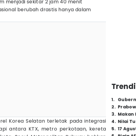
am menjadi sekitar 2 jam 40 menit
nasional berubah drastis hanya dalam
Trendi
1
.
Gubern
2
.
Prabow
3
.
Makan B
el Korea Selatan terletak pada integrasi
4
.
Nilai T
pi antara KTX, metro perkotaan, kereta
5
.
17 Agus