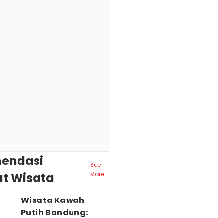
endasi
See
t Wisata
More
Wisata Kawah
Putih Bandung: