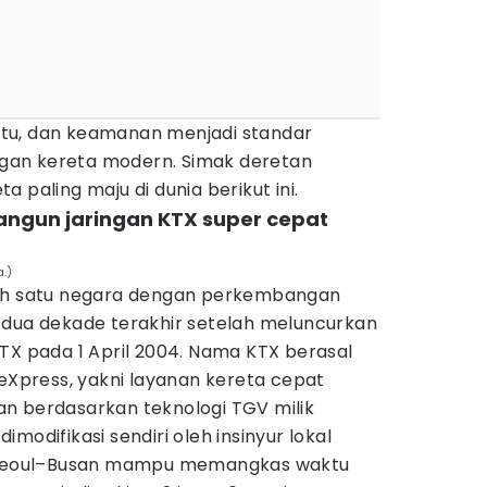
tu, dan keamanan menjadi standar
an kereta modern. Simak deretan
 paling maju di dunia berikut ini.
angun jaringan KTX super cepat
.)
ah satu negara dengan perkembangan
 dua dekade terakhir setelah meluncurkan
TX pada 1 April 2004. Nama KTX berasal
 eXpress, yakni layanan kereta cepat
n berdasarkan teknologi TGV milik
modifikasi sendiri oleh insinyur lokal
l Seoul–Busan mampu memangkas waktu