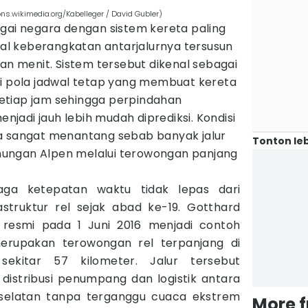
s.wikimedia.org/Kabelleger / David Gubler)
gai negara dengan sistem kereta paling
dwal keberangkatan antarjalurnya tersusun
gan menit. Sistem tersebut dikenal sebagai
ni pola jadwal tetap yang membuat kereta
etiap jam sehingga perpindahan
adi jauh lebih mudah diprediksi. Kondisi
a sangat menantang sebab banyak jalur
Tonton leb
ungan Alpen melalui terowongan panjang
aga ketepatan waktu tidak lepas dari
astruktur rel sejak abad ke-19. Gotthard
 resmi pada 1 Juni 2016 menjadi contoh
merupakan terowongan rel terpanjang di
ekitar 57 kilometer. Jalur tersebut
stribusi penumpang dan logistik antara
 selatan tanpa terganggu cuaca ekstrem
More 