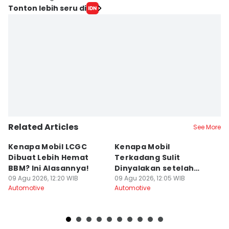
Tonton lebih seru di
Related Articles
See More
Kenapa Mobil LCGC
Kenapa Mobil
6 
Dibuat Lebih Hemat
Terkadang Sulit
P
BBM? Ini Alasannya!
Dinyalakan setelah
a
09 Agu 2026, 12:20 WIB
Hujan?
09 Agu 2026, 12:05 WIB
09
Automotive
Automotive
Au