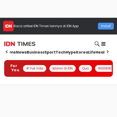
Baca artikel
IDN Times
lainnya di IDN App
Install
Home
News
Business
Sport
Tech
Hype
Korea
Life
Health
Aut
For
# Yuk Vote
Iklanin di IDN
Quiz
INSIDENESIA
You