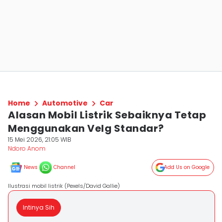
Home
Automotive
Car
Alasan Mobil Listrik Sebaiknya Tetap
Menggunakan Velg Standar?
15 Mei 2026, 21:05 WIB
Ndoro Anom
News
Channel
Add Us on Google
Ilustrasi mobil listrik (Pexels/David Gallie)
Intinya Sih