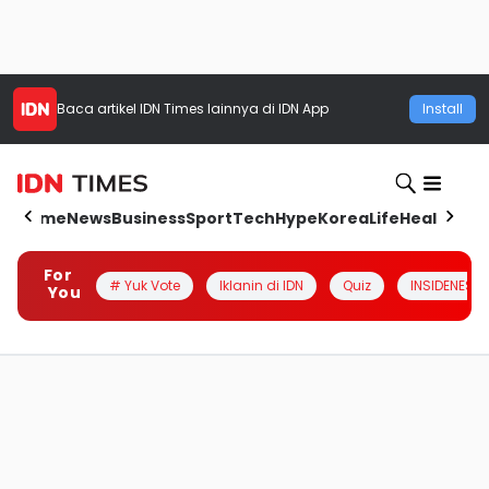
Baca artikel
IDN Times
lainnya di IDN App
Install
Home
News
Business
Sport
Tech
Hype
Korea
Life
Health
Aut
For
# Yuk Vote
Iklanin di IDN
Quiz
INSIDENESIA
You