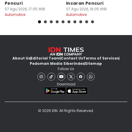
Pencuri
Incaran Pencuri
Ma
07 Agu 2026, 17:05 WIB
07 Agu 2026, 16:05 WIB
07
Automotive
Automotive
Au
About Us
Editorial Team
Contact Us
Terms of Services
Pedoman Media Siber
Index
Sitemap
Follow Us
Download
© 2026 IDN. All Rights Reserved.