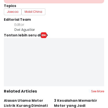
Topics
Jaecoo
Mobil China
Editorial Team
Editor
Dwi Agustiar
Tonton lebih seru di
Related Articles
See More
Alasan Utama Motor
3 Kesalahan Memarkir
A
Listrik Kurang Diminati
Motor yang Jadi
K