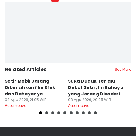
Related Articles
See More
Setir Mobil Jarang
Suka Duduk Terlalu
J
Dibersihkan? Ini Efek
Dekat Setir, Ini Bahaya
5
dan Bahayanya
yang Jarang Disadari
M
08 Agu 2026, 21:05 WIB
08 Agu 2026, 20:05 WIB
M
08
Automotive
Automotive
Au