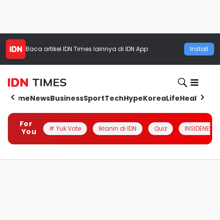
Baca artikel
IDN Times
lainnya di IDN App
Install
Home
News
Business
Sport
Tech
Hype
Korea
Life
Health
Aut
For
# Yuk Vote
Iklanin di IDN
Quiz
INSIDENESIA
You