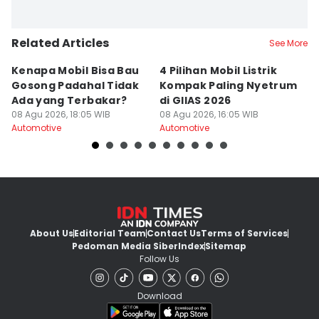
Related Articles
See More
Kenapa Mobil Bisa Bau
4 Pilihan Mobil Listrik
K
Gosong Padahal Tidak
Kompak Paling Nyetrum
P
Ada yang Terbakar?
di GIIAS 2026
Te
08 Agu 2026, 18:05 WIB
08 Agu 2026, 16:05 WIB
08
Automotive
Automotive
Au
About Us
Editorial Team
Contact Us
Terms of Services
Pedoman Media Siber
Index
Sitemap
Follow Us
Download