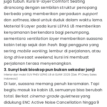
juga tubuh. Kursi 9-
layer
Comfort Seating
dirancang dengan sembilan struktur penopang
berbeda yang memberikan perpaduan
support
dan
softness
, ideal untuk duduk dalam waktu lama.
Material 9 Layer pada kursi LEPAS L8 memberikan
kenyamanan berkendara bagi penumpang,
sementara
ventilation layer
memberikan suasana
kabin tetap sejuk dan
fresh
. Bagi pengguna yang
sering
mobile working
, lembur di perjalanan, atau
long drive
saat
weekend
, kursi ini membuat
perjalanan terasa menyenangkan.
3. Sunyi bak bioskop pun bukan sekadar janji
Interior dari mobil SUV PHEV LEPAS L8 di GJAW 2025 (Dok. PT Chery Sales
Indonesia)
Di luar, suasana memang penuh keramaian. Tapi
begitu masuk ke kabin L8, semuanya bisa berubah
total. Berkat
cinema-grade quietness
yang
didukung ENC Active Noise Cancellation hingga 9