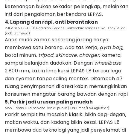
ketenangan bukan sekadar pelengkap, melainkan
inti dari pengalaman berkendara LEPAS.
4. Lapang dan rapi, anti berantakan
PHEV SUV LEPAS L8 Hadirkan Elegansi Berkendara yang Disukai Anak Muda
(dok. Istimewa)
Anak muda zaman sekarang jarang hanya
membawa satu barang. Ada tas kerja,
gym bag
,
botol minum,
tripod
,
skincare
,
charger
, kamera,
sampai belanjaan dadakan. Dengan
wheelbase
2.800 mm, kabin lima kursi LEPAS L8 terasa lega
dan nyaman tanpa saling mentok. Ditambah 47
ruang penyimpanan di area kabin memungkinkan
konsumen mengatur barang bawaan dengan rapi.
5. Parkir jadi urusan paling mudah
Mobil Lepas L8 diperkenalkan di publik (IDN Times/Dwi Agustiar)
Parkir sempit itu masalah klasik: bikin deg-degan,
makan waktu, dan kadang bikin kesal. LEPAS L8
membawa dua teknologi yang jadi penyelamat di