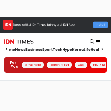
Baca artikel
IDN Times
lainnya di IDN App
Install
Home
News
Business
Sport
Tech
Hype
Korea
Life
Health
Aut
For
# Yuk Vote
Iklanin di IDN
Quiz
INSIDENESIA
You