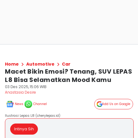
Home
Automotive
Car
Macet Bikin Emosi? Tenang, SUV LEPAS
L8 Bisa Selamatkan Mood Kamu
03 Des 2025, 15:06 WIB
Anastasia Desire
News
Channel
Add Us on Google
Ilustrasi Lepas L8 (cherylepas.id)
Intinya Sih