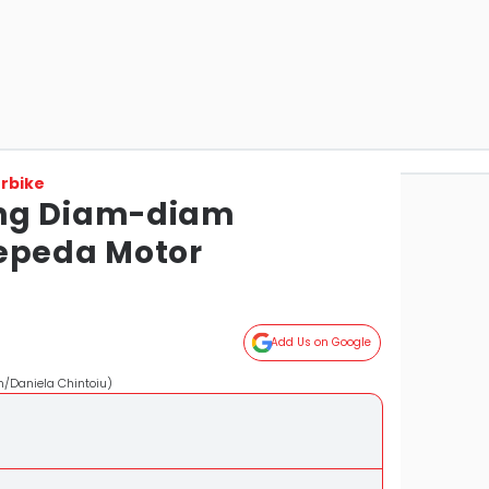
rbike
ng Diam-diam
epeda Motor
Add Us on Google
m/Daniela Chintoiu)