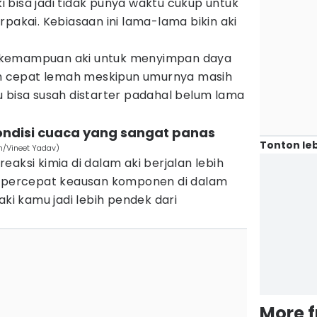
aki bisa jadi tidak punya waktu cukup untuk
rpakai. Kebiasaan ini lama-lama bikin aki
ng, kemampuan aki untuk menyimpan daya
bih cepat lemah meskipun umurnya masih
u bisa susah distarter padahal belum lama
ondisi cuaca yang sangat panas
Tonton leb
m/Vineet Yadav)
eaksi kimia di dalam aki berjalan lebih
empercepat keausan komponen di dalam
aki kamu jadi lebih pendek dari
More 