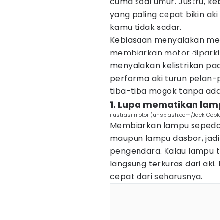
cuma soal umur. Justru, ke
yang paling cepat bikin ak
kamu tidak sadar.
Kebiasaan menyalakan mesi
membiarkan motor diparki
menyalakan kelistrikan pad
performa aki turun pelan-
tiba-tiba mogok tanpa ada
1. Lupa mematikan lam
ilustrasi motor (unsplash.com/Jack Cobl
Membiarkan lampu sepeda
maupun lampu dasbor, jadi 
pengendara. Kalau lampu t
langsung terkuras dari aki. 
cepat dari seharusnya.