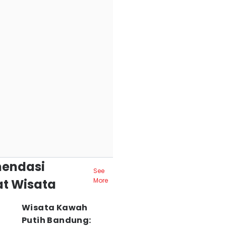
endasi
See
t Wisata
More
Wisata Kawah
Putih Bandung: