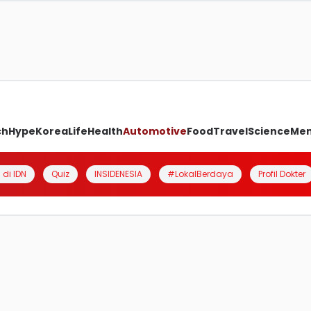
ch
Hype
Korea
Life
Health
Automotive
Food
Travel
Science
Me
 di IDN
Quiz
INSIDENESIA
#LokalBerdaya
Profil Dokter