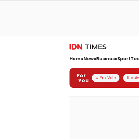
Home
News
Business
Sport
Te
For
# Yuk Vote
Iklanin
You