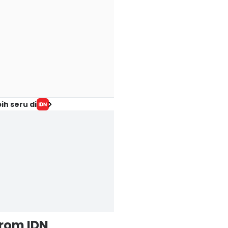
ih seru di
from IDN