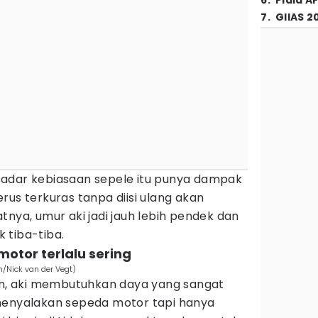
6
.
Piala A
7
.
GIIAS 2
sadar kebiasaan sepele itu punya dampak
rus terkuras tanpa diisi ulang akan
tnya, umur aki jadi jauh lebih pendek dan
 tiba-tiba.
otor terlalu sering
m/Nick van der Vegt)
kan, aki membutuhkan daya yang sangat
menyalakan sepeda motor tapi hanya