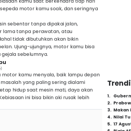
biasaan kamu saat berkendara tiap hari
i sepeda motor kamu soak, dan seringnya
n sebentar tanpa dipakai jalan,
r lama tanpa perawatan, atau
ahal tidak dibutuhkan akan bikin
pelan. Ujung-ujungnya, motor kamu bisa
 gejala sebelumnya.
pu
e)
 motor kamu menyala, baik lampu depan
Trendi
masalah yang paling sering dialami
etap hidup saat mesin mati, daya akan
1
.
Gubern
Kebiasaan ini bisa bikin aki rusak lebih
2
.
Prabow
3
.
Makan B
4
.
Nilai T
5
.
17 Agus