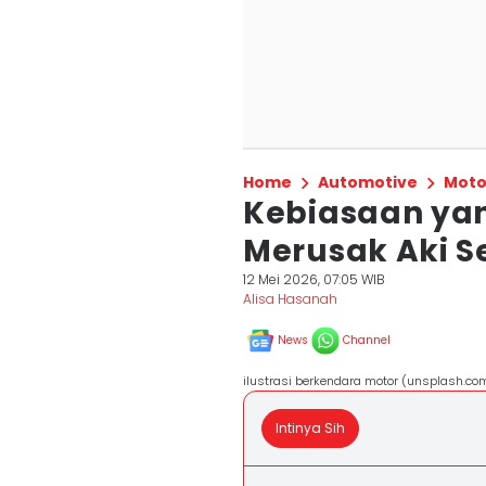
Home
Automotive
Moto
Kebiasaan ya
Merusak Aki S
12 Mei 2026, 07:05 WIB
Alisa Hasanah
News
Channel
ilustrasi berkendara motor (unsplash.co
Intinya Sih