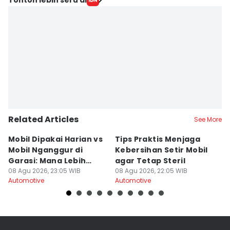
Lea Lyliana
Editor
Eddy Rusmanto
Related Articles
See More
Mobil Dipakai Harian vs
Tips Praktis Menjaga
S
Mobil Nganggur di
Kebersihan Setir Mobil
Di
Garasi: Mana Lebih
agar Tetap Steril
d
Awet?
08 Agu 2026, 23:05 WIB
08 Agu 2026, 22:05 WIB
08
Automotive
Automotive
Au