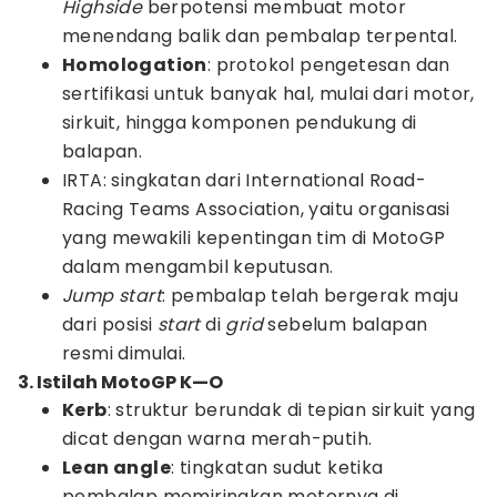
Highside
berpotensi membuat motor
menendang balik dan pembalap terpental.
Homologation
: protokol pengetesan dan
sertifikasi untuk banyak hal, mulai dari motor,
sirkuit, hingga komponen pendukung di
balapan.
IRTA: singkatan dari International Road-
Racing Teams Association, yaitu organisasi
yang mewakili kepentingan tim di MotoGP
dalam mengambil keputusan.
Jump start
: pembalap telah bergerak maju
dari posisi
start
di
grid
sebelum balapan
resmi dimulai.
3. Istilah MotoGP K—O
Kerb
: struktur berundak di tepian sirkuit yang
dicat dengan warna merah-putih.
Lean angle
: tingkatan sudut ketika
pembalap memiringkan motornya di