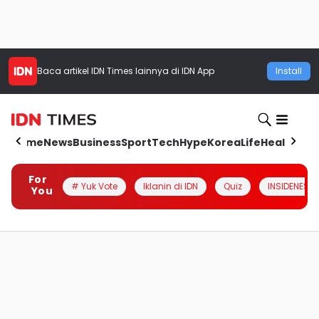
Baca artikel
IDN Times
lainnya di IDN App
Install
Home
News
Business
Sport
Tech
Hype
Korea
Life
Health
Aut
For
# Yuk Vote
Iklanin di IDN
Quiz
INSIDENESIA
You