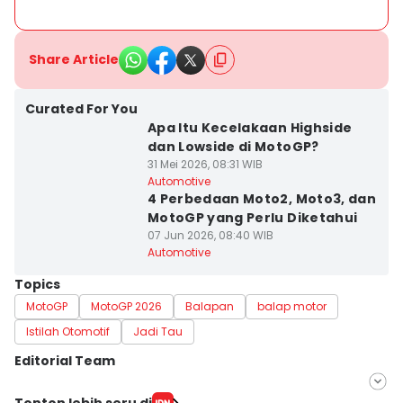
Share Article
Curated For You
Apa Itu Kecelakaan Highside
dan Lowside di MotoGP?
31 Mei 2026, 08:31 WIB
Automotive
4 Perbedaan Moto2, Moto3, dan
MotoGP yang Perlu Diketahui
07 Jun 2026, 08:40 WIB
Automotive
Topics
MotoGP
MotoGP 2026
Balapan
balap motor
Istilah Otomotif
Jadi Tau
Editorial Team
Editor
Tonton lebih seru di