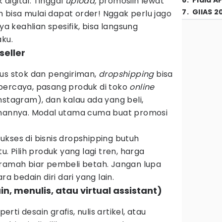
digital. Tinggal
upload,
promosiin lewat
6
.
Piala A
7
.
GIIAS 2
ah bisa mulai dapat order! Nggak perlu jago
ya keahlian spesifik, bisa langsung
aku.
seller
rus stok dan pengiriman,
dropshipping
bisa
percaya, pasang produk di toko
online
nstagram), dan kalau ada yang beli,
mannya. Modal utama cuma buat promosi
kses di bisnis dropshipping butuh
u. Pilih produk yang lagi tren, harga
 ramah biar pembeli betah. Jangan lupa
ra bedain diri dari yang lain.
in, menulis, atau virtual assistant)
perti desain grafis, nulis artikel, atau