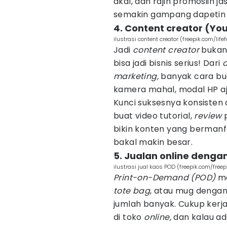
akal, dan rajin promosiin j
semakin gampang dapetin k
4. Content creator (Yo
ilustrasi content creator (freepik.com/life
Jadi
content creator
bukan 
bisa jadi bisnis serius! Dari
a
marketing,
banyak cara b
kamera mahal, modal HP aj
Kunci suksesnya konsiste
buat video tutorial,
review
p
bikin konten yang bermanfa
bakal makin besar.
5. Jualan online deng
ilustrasi jual kaos POD (freepik.com/freep
Print-on-Demand (POD)
me
tote bag
, atau mug denga
jumlah banyak. Cukup kerj
di toko
online,
dan kalau ad