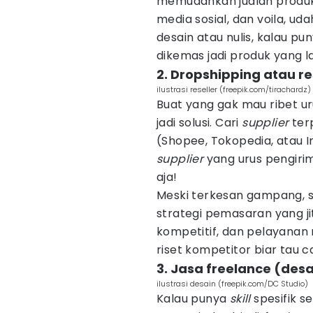
memudahkan jualan produk 
media sosial, dan voila, ud
desain atau nulis, kalau pun
dikemas jadi produk yang l
2. Dropshipping atau re
ilustrasi reseller (freepik.com/tirachardz)
Buat yang gak mau ribet u
jadi solusi. Cari
supplier
ter
(Shopee, Tokopedia, atau I
supplier
yang urus pengiri
aja!
Meski terkesan gampang, su
strategi pemasaran yang jit
kompetitif, dan pelayanan
riset kompetitor biar tau ca
3. Jasa freelance (desa
ilustrasi desain (freepik.com/DC Studio)
Kalau punya
skill
spesifik se