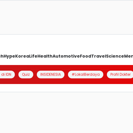
ch
Hype
Korea
Life
Health
Automotive
Food
Travel
Science
Me
 di IDN
Quiz
INSIDENESIA
#LokalBerdaya
Profil Dokter