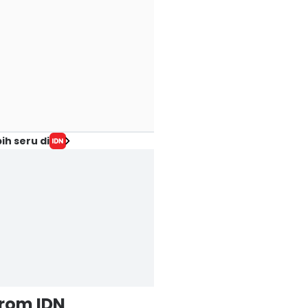
ih seru di
from IDN