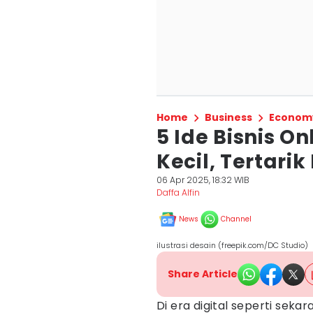
Home
Business
Econom
5 Ide Bisnis O
Kecil, Tertar
06 Apr 2025, 18:32 WIB
Daffa Alfin
News
Channel
ilustrasi desain (freepik.com/DC Studio)
Share Article
Di era digital seperti sekar