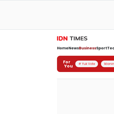
Home
News
Business
Sport
Te
For
# Yuk Vote
Iklanin
You