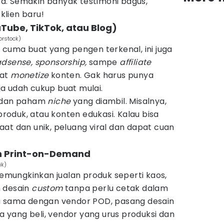
asa. Semakin banyak testimoni bagus,
lien baru!
uTube, TikTok, atau Blog)
forstock)
cuma buat yang pengen terkenal, ini juga
dsense, sponsorship,
sampe
affiliate
uat
monetize
konten. Gak harus punya
a udah cukup buat mulai.
n dan paham
niche
yang diambil. Misalnya,
roduk, atau konten edukasi. Kalau bisa
at dan unik, peluang viral dan dapat cuan
an Print-on-Demand
ik)
mungkinkan jualan produk seperti kaos,
n desain
custom
tanpa perlu cetak dalam
a sama dengan vendor POD, pasang desain
a yang beli, vendor yang urus produksi dan