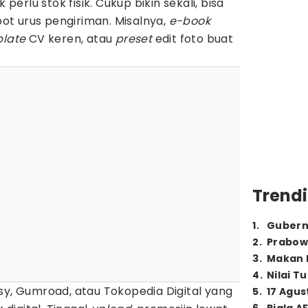
rlu stok fisik. Cukup bikin sekali, bisa
epot urus pengiriman. Misalnya,
e-book
late
CV keren, atau
preset
edit foto buat
Trendi
1
.
Gubern
2
.
Prabow
3
.
Makan B
4
.
Nilai T
sy, Gumroad, atau Tokopedia Digital yang
5
.
17 Agus