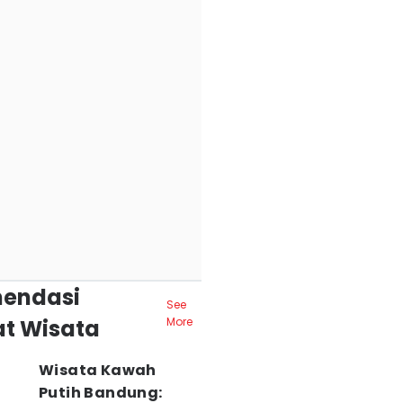
endasi
See
t Wisata
More
Wisata Kawah
Putih Bandung: