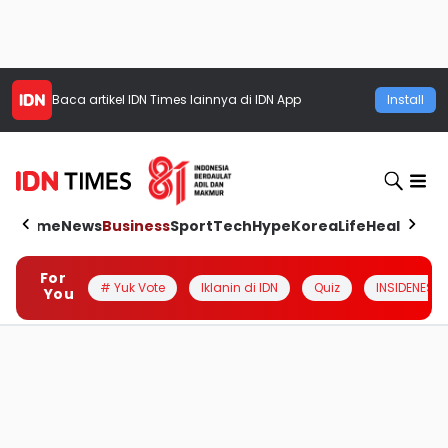
Baca artikel
IDN Times
lainnya di IDN App
Install
Home
News
Business
Sport
Tech
Hype
Korea
Life
Health
Aut
For
# Yuk Vote
Iklanin di IDN
Quiz
INSIDENESIA
You