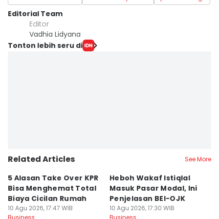
Editorial Team
Editor
Vadhia Lidyana
Tonton lebih seru di
Related Articles
See More
5 Alasan Take Over KPR
Heboh Wakaf Istiqlal
K
Bisa Menghemat Total
Masuk Pasar Modal, Ini
T
Biaya Cicilan Rumah
Penjelasan BEI-OJK
S
10 Agu 2026, 17:47 WIB
10 Agu 2026, 17:30 WIB
I
10
Business
Business
Bu