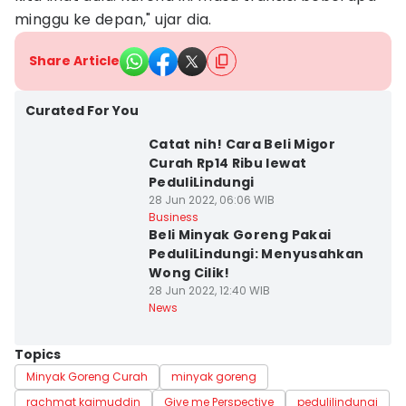
minggu ke depan," ujar dia.
Share Article
Curated For You
Catat nih! Cara Beli Migor
Curah Rp14 Ribu lewat
PeduliLindungi
28 Jun 2022, 06:06 WIB
Business
Beli Minyak Goreng Pakai
PeduliLindungi: Menyusahkan
Wong Cilik!
28 Jun 2022, 12:40 WIB
News
Topics
Minyak Goreng Curah
minyak goreng
rachmat kaimuddin
Give me Perspective
pedulilindungi