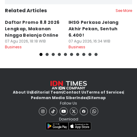
Related Articles
See More
Daftar Promo 8.8 2026
IHSG Perkasa Jelang
D
Lengkap, Makanan
Akhir Pekan, Sentuh
T
hingga Belanja Online
6.400!
A
07 Agu 2026, 18:18 WIB
07 Agu 2026, 16:34 WIB
T
07
Business
Business
Bu
About Us
Editorial Team
Contact Us
Terms of Services
Pedoman Media Siber
Index
Sitemap
Follow Us
Download