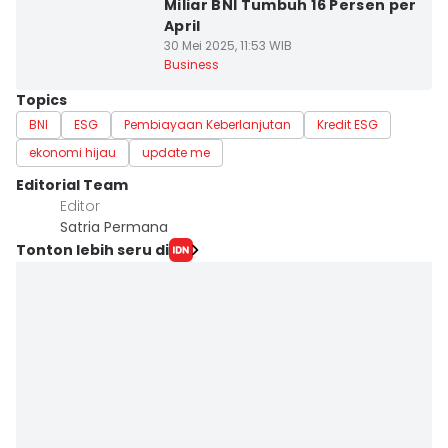
Miliar BNI Tumbuh 16 Persen per
April
30 Mei 2025, 11:53 WIB
Business
Topics
BNI
ESG
Pembiayaan Keberlanjutan
Kredit ESG
ekonomi hijau
update me
Editorial Team
Editor
Satria Permana
Tonton lebih seru di