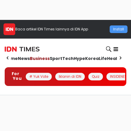
Baca artikel
IDN Times
lainnya di IDN App
Install
Home
News
Business
Sport
Tech
Hype
Korea
Life
Health
Aut
For
# Yuk Vote
Iklanin di IDN
Quiz
INSIDENESIA
You