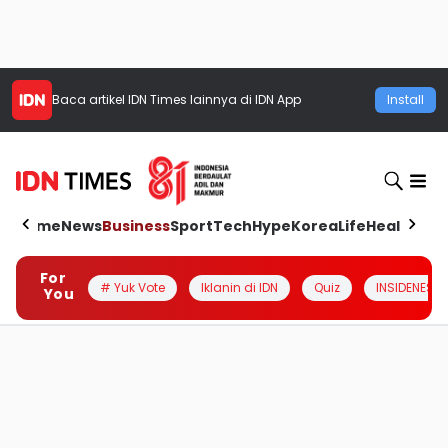
Baca artikel
IDN Times
lainnya di IDN App
Install
Home
News
Business
Sport
Tech
Hype
Korea
Life
Health
Aut
For
# Yuk Vote
Iklanin di IDN
Quiz
INSIDENESIA
You