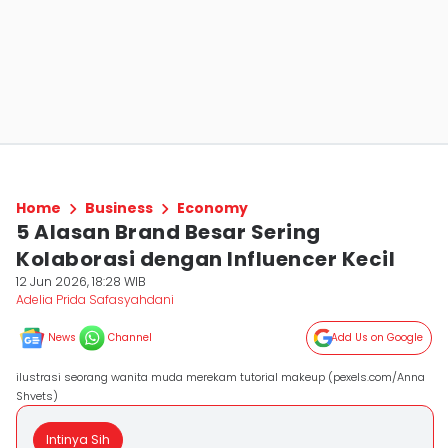
Home
Business
Economy
5 Alasan Brand Besar Sering
Kolaborasi dengan Influencer Kecil
12 Jun 2026, 18:28 WIB
Adelia Prida Safasyahdani
News
Channel
Add Us on Google
ilustrasi seorang wanita muda merekam tutorial makeup (pexels.com/Anna
Shvets)
Intinya Sih