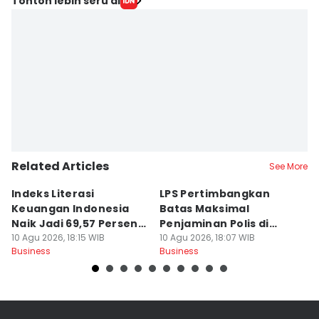
Tonton lebih seru di
Related Articles
See More
Indeks Literasi
LPS Pertimbangkan
5
Keuangan Indonesia
Batas Maksimal
B
Naik Jadi 69,57 Persen di
Penjaminan Polis di
B
2026
10 Agu 2026, 18:15 WIB
Angka Rp500 Juta
10 Agu 2026, 18:07 WIB
10
Business
Business
Bu