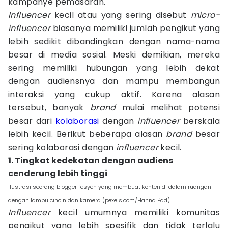
kampanye pemasaran.
Influencer
kecil atau yang sering disebut
micro-
influencer
biasanya memiliki jumlah pengikut yang
lebih sedikit dibandingkan dengan nama-nama
besar di media sosial. Meski demikian, mereka
sering memiliki hubungan yang lebih dekat
dengan audiensnya dan mampu membangun
interaksi yang cukup aktif. Karena alasan
tersebut, banyak
brand
mulai melihat potensi
besar dari
kolaborasi
dengan
influencer
berskala
lebih kecil. Berikut beberapa alasan
brand
besar
sering kolaborasi dengan
influencer
kecil.
1. Tingkat kedekatan dengan audiens
cenderung lebih tinggi
ilustrasi seorang blogger fesyen yang membuat konten di dalam ruangan
dengan lampu cincin dan kamera (pexels.com/Hanna Pad)
Influencer
kecil umumnya memiliki komunitas
pengikut yang lebih spesifik dan tidak terlalu