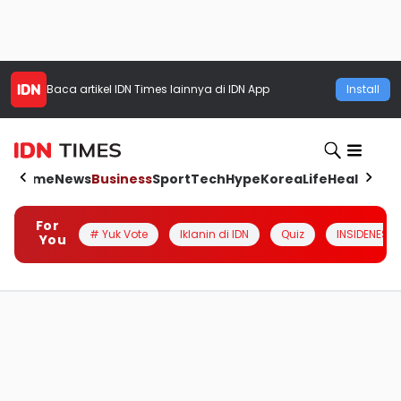
Baca artikel
IDN Times
lainnya di IDN App
Install
Home
News
Business
Sport
Tech
Hype
Korea
Life
Health
Aut
For
# Yuk Vote
Iklanin di IDN
Quiz
INSIDENESIA
You