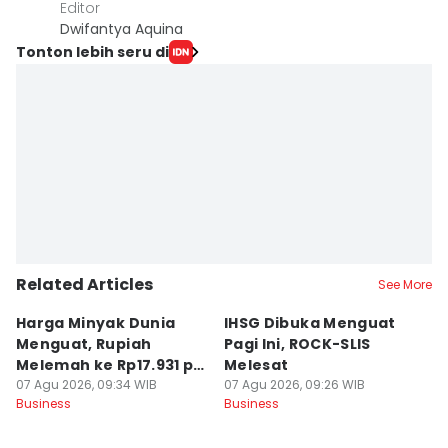
Editor
Dwifantya Aquina
Tonton lebih seru di
Related Articles
See More
Harga Minyak Dunia
IHSG Dibuka Menguat
H
Menguat, Rupiah
Pagi Ini, ROCK-SLIS
B
Melemah ke Rp17.931 per
Melesat
Rp
Dolar AS
07 Agu 2026, 09:34 WIB
07 Agu 2026, 09:26 WIB
07
Business
Business
Bu