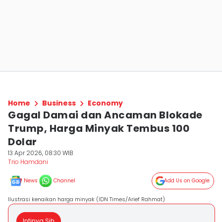
Home
Business
Economy
Gagal Damai dan Ancaman Blokade
Trump, Harga Minyak Tembus 100
Dolar
13 Apr 2026, 08:30 WIB
Trio Hamdani
News
Channel
Add Us on Google
Ilustrasi kenaikan harga minyak (IDN Times/Arief Rahmat)
Intinya Sih