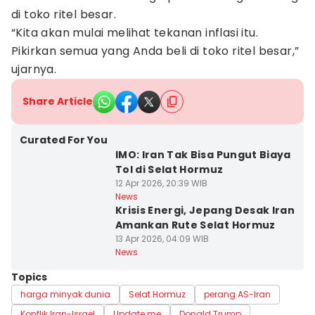
di toko ritel besar.
“Kita akan mulai melihat tekanan inflasi itu.
Pikirkan semua yang Anda beli di toko ritel besar,”
ujarnya.
Share Article
Curated For You
IMO: Iran Tak Bisa Pungut Biaya
Tol di Selat Hormuz
12 Apr 2026, 20:39 WIB
News
Krisis Energi, Jepang Desak Iran
Amankan Rute Selat Hormuz
13 Apr 2026, 04:09 WIB
News
Topics
harga minyak dunia
Selat Hormuz
perang AS-Iran
Konflik Iran-Israel
Update me
Donald Trump