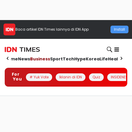
Baca artikel
IDN Times
lainnya di IDN App
Install
Home
News
Business
Sport
Tech
Hype
Korea
Life
Health
Aut
For
# Yuk Vote
Iklanin di IDN
Quiz
INSIDENESIA
You