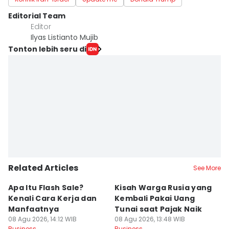
Editorial Team
Editor
Ilyas Listianto Mujib
Tonton lebih seru di
Related Articles
See More
Apa Itu Flash Sale?
Kisah Warga Rusia yang
5 
Kenali Cara Kerja dan
Kembali Pakai Uang
D
Manfaatnya
Tunai saat Pajak Naik
s
08 Agu 2026, 14:12 WIB
08 Agu 2026, 13:48 WIB
S
08
Business
Business
Bu