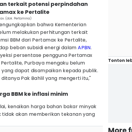
an terkait potensi perpindahan
amax ke Pertalite
x. (dok. Pertamina)
 mengungkapkan bahwa Kementerian
belum melakukan perhitungan terkait
msi BBM dari Pertamax ke Pertalite,
ap beban subsidi energi dalam
APBN
.
oyeksi persentase pengguna Pertamax
Tonton leb
e Pertalite, Purbaya mengaku belum
i yang dapat disampaikan kepada publik.
 ditanya Pak Bahlil yang mengerti itu,"
ga BBM ke inflasi minim
ai, kenaikan harga bahan bakar minyak
x tidak akan memberikan tekanan yang
More 