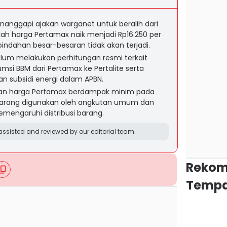
anggapi ajakan warganet untuk beralih dari
elah harga Pertamax naik menjadi Rp16.250 per
rpindahan besar-besaran tidak akan terjadi.
um melakukan perhitungan resmi terkait
msi BBM dari Pertamax ke Pertalite serta
 subsidi energi dalam APBN.
an harga Pertamax berdampak minim pada
ini jarang digunakan oleh angkutan umum dan
emengaruhi distribusi barang.
ssisted and reviewed by our editorial team.
Rekom
Tempa