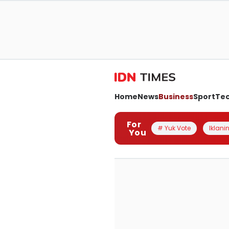
Home
News
Business
Sport
Te
For
# Yuk Vote
Iklanin
You