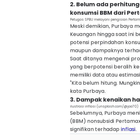
2. Belum ada perhitung
konsumsi BBM dari Pert
Petugas SPBU melayani pengisian Pertama
Meski demikian, Purbaya
Keuangan hingga saat ini 
potensi perpindahan konsu
maupun dampaknya terhad
Saat ditanya mengenai pr
yang berpotensi beralih k
memiliki data atau estimas
"Kita belum hitung. Mungkin
kata Purbaya.
3. Dampak kenaikan har
ilustrasi inflasi (unsplash.com/@joa70)
Sebelumnya, Purbaya menil
(BBM) nonsubsidi Pertama
signifikan terhadap
inflasi
.