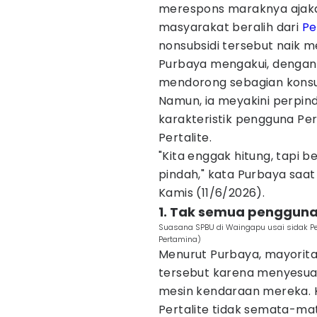
merespons maraknya ajaka
masyarakat beralih dari
Pe
nonsubsidi tersebut naik me
Purbaya mengakui, dengan
mendorong sebagian konsum
Namun, ia meyakini perpin
karakteristik pengguna P
Pertalite.
"Kita enggak hitung, tapi b
pindah," kata Purbaya saat
Kamis (11/6/2026).
1. Tak semua pengguna 
Suasana SPBU di Waingapu usai sidak P
Pertamina)
Menurut Purbaya, mayorit
tersebut karena menyesuai
mesin kendaraan mereka. K
Pertalite tidak semata-mat