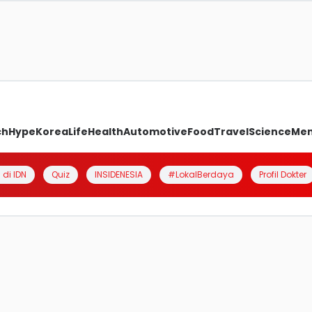
ch
Hype
Korea
Life
Health
Automotive
Food
Travel
Science
Me
 di IDN
Quiz
INSIDENESIA
#LokalBerdaya
Profil Dokter