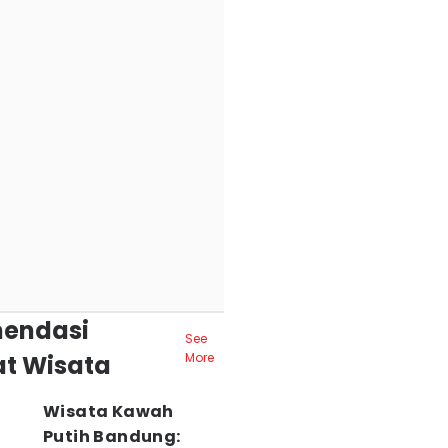
endasi
See
t Wisata
More
Wisata Kawah
Putih Bandung: