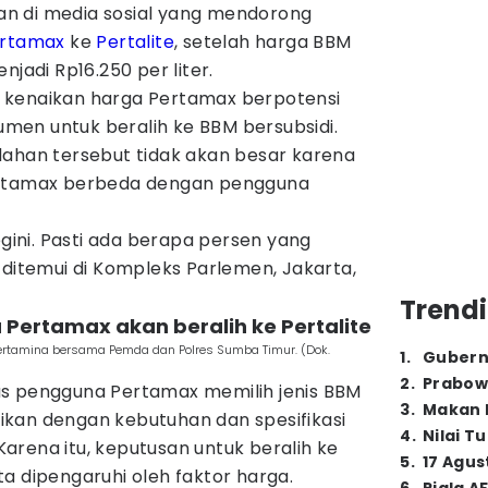
n di media sosial yang mendorong
rtamax
ke
Pertalite
, setelah harga BBM
njadi Rp16.250 per liter.
 kenaikan harga Pertamax berpotensi
en untuk beralih ke BBM bersubsidi.
dahan tersebut tidak akan besar karena
ertamax berbeda dengan pengguna
egini. Pasti ada berapa persen yang
 ditemui di Kompleks Parlemen, Jakarta,
Trendi
Pertamax akan beralih ke Pertalite
ertamina bersama Pemda dan Polres Sumba Timur. (Dok.
1
.
Gubern
2
.
Prabow
as pengguna Pertamax memilih jenis BBM
3
.
Makan B
kan dengan kebutuhan dan spesifikasi
4
.
Nilai T
arena itu, keputusan untuk beralih ke
5
.
17 Agus
a dipengaruhi oleh faktor harga.