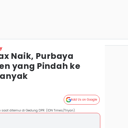
y
x Naik, Purbaya
en yang Pindah ke
 Banyak
Add Us on Google
saat ditemui di Gedung DPR. (IDN Times/Triyan).