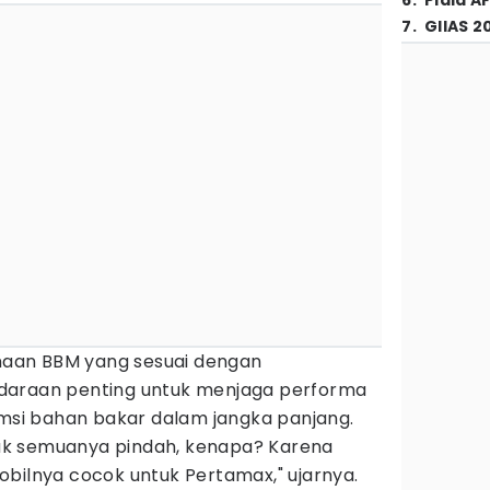
6
.
Piala A
7
.
GIIAS 2
aan BBM yang sesuai dengan
daraan penting untuk menjaga performa
umsi bahan bakar dalam jangka panjang.
k semuanya pindah, kenapa? Karena
obilnya cocok untuk Pertamax," ujarnya.