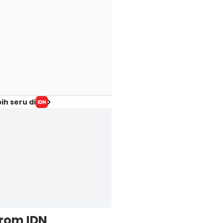
ih seru di
from IDN