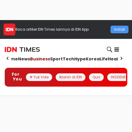
Baca artikel
IDN Times
lainnya di IDN App
Install
Home
News
Business
Sport
Tech
Hype
Korea
Life
Health
Aut
For
# Yuk Vote
Iklanin di IDN
Quiz
INSIDENESIA
You