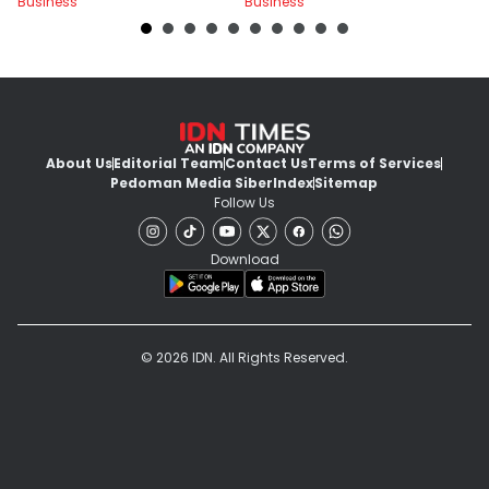
Business
Business
Bu
About Us
Editorial Team
Contact Us
Terms of Services
Pedoman Media Siber
Index
Sitemap
Follow Us
Download
© 2026 IDN. All Rights Reserved.