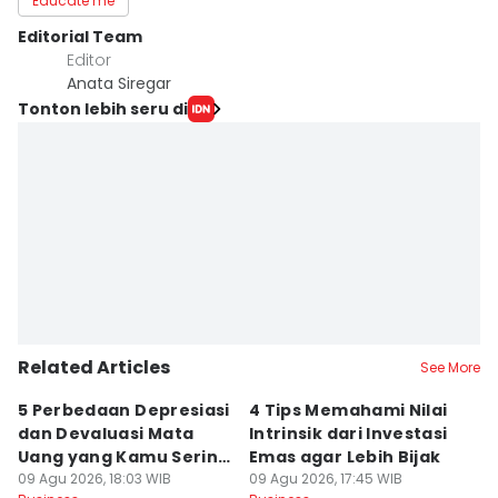
Educate me
Editorial Team
Editor
Anata Siregar
Tonton lebih seru di
Related Articles
See More
5 Perbedaan Depresiasi
4 Tips Memahami Nilai
9
dan Devaluasi Mata
Intrinsik dari Investasi
O
Uang yang Kamu Sering
Emas agar Lebih Bijak
K
Keliru
09 Agu 2026, 18:03 WIB
09 Agu 2026, 17:45 WIB
K
09