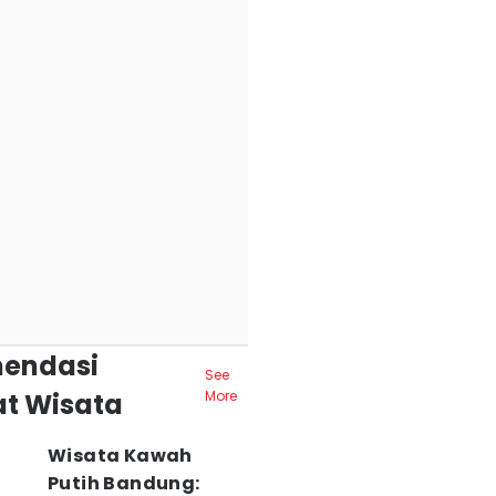
endasi
See
t Wisata
More
Wisata Kawah
Putih Bandung: