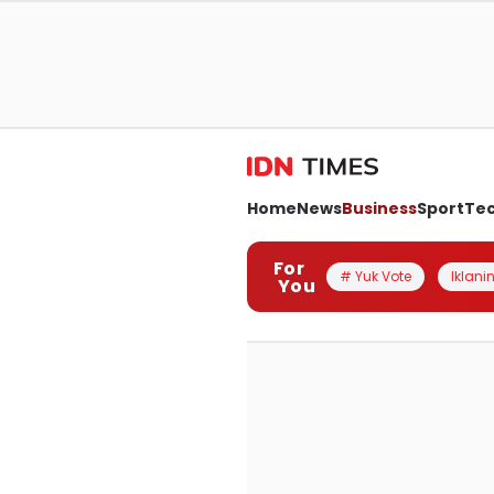
Home
News
Business
Sport
Te
For
# Yuk Vote
Iklanin
You