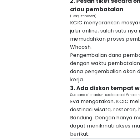
2. Pesan tiket secara 
atau pembatalan
(Dok/Istimewa)
KCIC menyarankan masyara
jalur online, salah satu ny
memudahkan proses pemba
Whoosh.
Pengembalian dana pembat
dengan waktu pembatalan d
dana pengembalian akan di
kerja.
3. Ada diskon tempat
Suasana di stasiun kereta cepat Whoosh 
Eva mengatakan, KCIC mel
destinasi wisata, restoran, 
Bandung. Dengan hanya m
dapat menikmati akses masu
berikut: