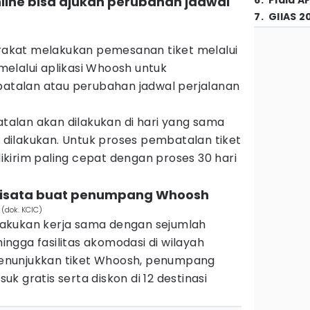
online bisa ajukan perubahan jadwal
6
.
Piala A
7
.
GIIAS 2
kat melakukan pemesanan tiket melalui
a melalui aplikasi Whoosh untuk
talan atau perubahan jadwal perjalanan
alan akan dilakukan di hari yang sama
ilakukan. Untuk proses pembatalan tiket
kirim paling cepat dengan proses 30 hari
 wisata buat penumpang Whoosh
(dok. KCIC)
akukan kerja sama dengan sejumlah
hingga fasilitas akomodasi di wilayah
enunjukkan tiket Whoosh, penumpang
k gratis serta diskon di 12 destinasi