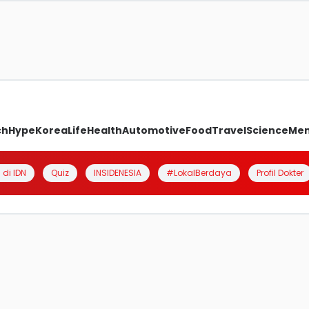
ch
Hype
Korea
Life
Health
Automotive
Food
Travel
Science
Me
 di IDN
Quiz
INSIDENESIA
#LokalBerdaya
Profil Dokter