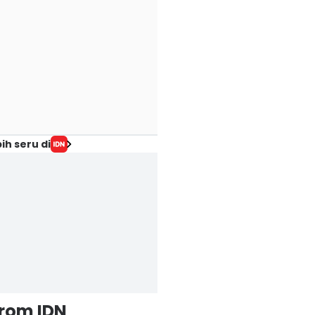
ih seru di
from IDN