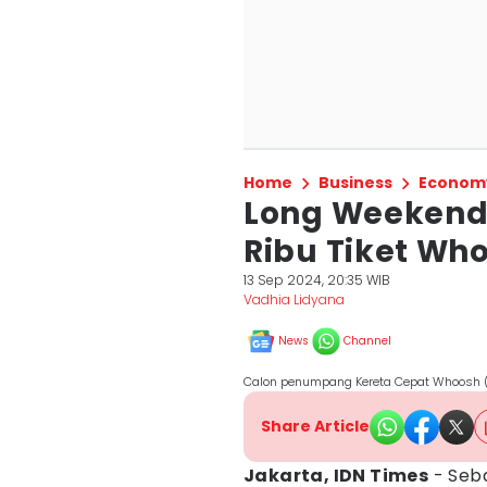
Home
Business
Econom
Long Weekend 
Ribu Tiket Who
13 Sep 2024, 20:35 WIB
Vadhia Lidyana
News
Channel
Calon penumpang Kereta Cepat Whoosh 
Share Article
Jakarta, IDN Times
- Seba