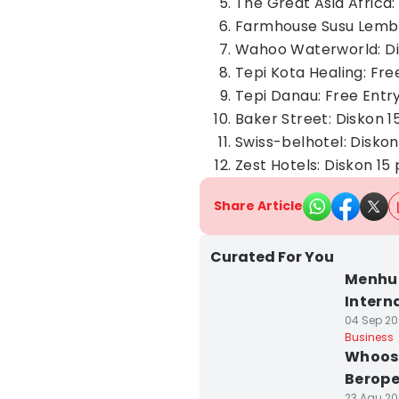
The Great Asia Africa:
Farmhouse Susu Lemba
Wahoo Waterworld: Dis
Tepi Kota Healing: Fre
Tepi Danau: Free Entr
Baker Street: Diskon 1
Swiss-belhotel: Disko
Zest Hotels: Diskon 15
Share Article
Curated For You
Menhu
Intern
04 Sep 20
Business
Whoosh
Berope
23 Agu 202