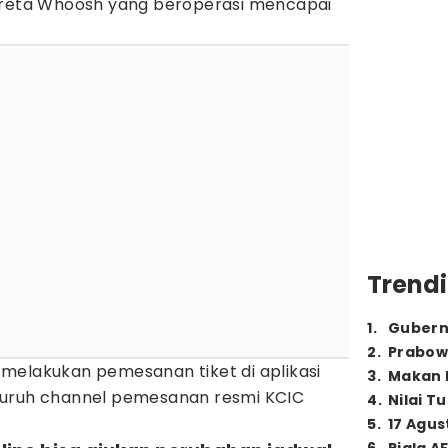
kereta Whoosh yang beroperasi mencapai
Trendi
1
.
Gubern
2
.
Prabow
melakukan pemesanan tiket di aplikasi
3
.
Makan B
luruh channel pemesanan resmi KCIC
4
.
Nilai T
5
.
17 Agus