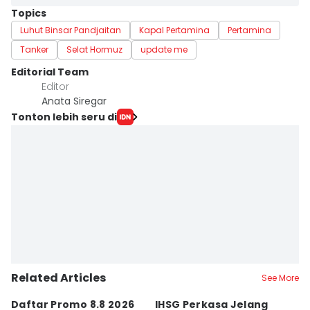
Topics
Luhut Binsar Pandjaitan
Kapal Pertamina
Pertamina
Tanker
Selat Hormuz
update me
Editorial Team
Editor
Anata Siregar
Tonton lebih seru di
Related Articles
See More
Daftar Promo 8.8 2026
IHSG Perkasa Jelang
D