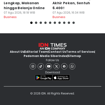
Lengkap, Makanan
Akhir Pekan, Sentuh
T
hingga Belanja Online
6.400!
A
07 Agu 2026, 18:18 WIB
07 Agu 2026, 16:34 WIB
T
07
Business
Business
Bu
About Us
Editorial Team
Contact Us
Terms of Services
Pedoman Media Siber
Index
Sitemap
Follow Us
Download
© 2026 IDN. All Rights Reserved.