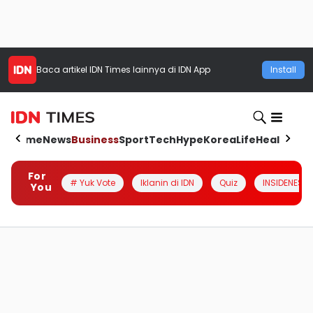
Baca artikel
IDN Times
lainnya di IDN App
Install
Home
News
Business
Sport
Tech
Hype
Korea
Life
Health
Aut
For
# Yuk Vote
Iklanin di IDN
Quiz
INSIDENESIA
You