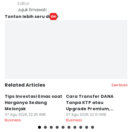
Editor
Jujuk Ernawati
Tonton lebih seru di
Related Articles
See More
Tips Investasi Emas saat
Cara Transfer DANA
K
Harganya Sedang
Tanpa KTP atau
Su
Melonjak
Upgrade Premium,
P
07 Agu 2026, 22:25 WIB
Solusi Mudah!
07 Agu 2026, 22:01 WIB
07
Business
Business
Bu