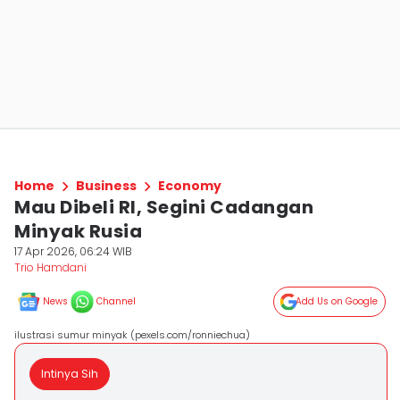
Home
Business
Economy
Mau Dibeli RI, Segini Cadangan
Minyak Rusia
17 Apr 2026, 06:24 WIB
Trio Hamdani
News
Channel
Add Us on Google
ilustrasi sumur minyak (pexels.com/ronniechua)
Intinya Sih