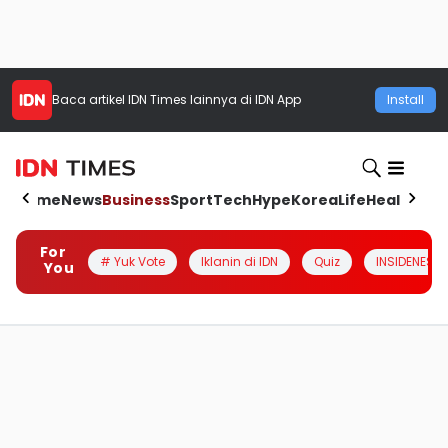
Baca artikel
IDN Times
lainnya di IDN App
Install
Home
News
Business
Sport
Tech
Hype
Korea
Life
Health
Aut
For
# Yuk Vote
Iklanin di IDN
Quiz
INSIDENESIA
You