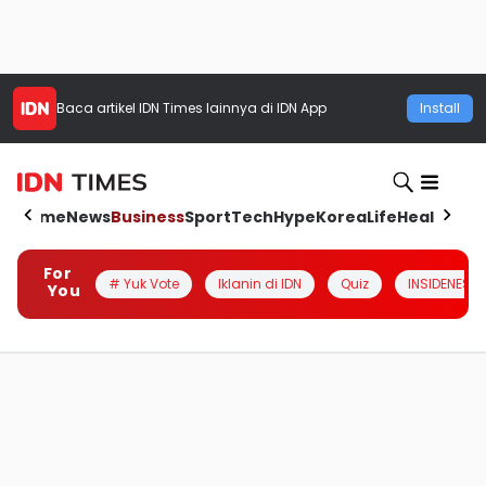
Baca artikel
IDN Times
lainnya di IDN App
Install
Home
News
Business
Sport
Tech
Hype
Korea
Life
Health
Aut
For
# Yuk Vote
Iklanin di IDN
Quiz
INSIDENESIA
You