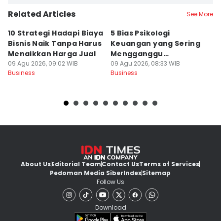
Related Articles
See More
10 Strategi Hadapi Biaya
5 Bias Psikologi
D
Bisnis Naik Tanpa Harus
Keuangan yang Sering
Se
Menaikkan Harga Jual
Mengganggu
E
09 Agu 2026, 09:02 WIB
Keputusan Investasi
09 Agu 2026, 08:33 WIB
09
Business
Business
Bu
About Us
Editorial Team
Contact Us
Terms of Services
Pedoman Media Siber
Index
Sitemap
Follow Us
Download