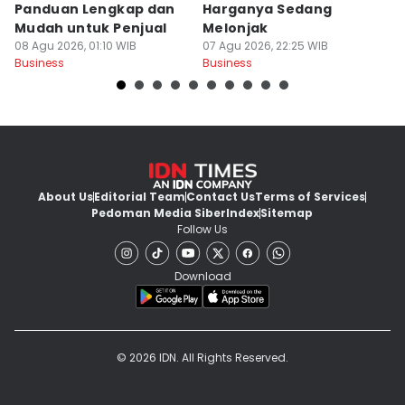
Panduan Lengkap dan
Harganya Sedang
T
Mudah untuk Penjual
Melonjak
U
08 Agu 2026, 01:10 WIB
07 Agu 2026, 22:25 WIB
S
07
Business
Business
Bu
About Us
Editorial Team
Contact Us
Terms of Services
Pedoman Media Siber
Index
Sitemap
Follow Us
Download
© 2026 IDN. All Rights Reserved.