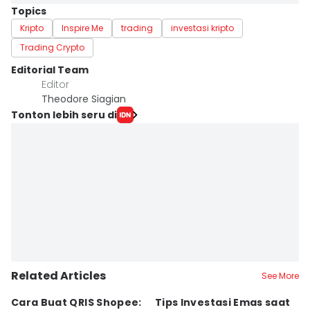
Topics
Kripto
Inspire Me
trading
investasi kripto
Trading Crypto
Editorial Team
Editor
Theodore Siagian
Tonton lebih seru di
Related Articles
See More
Cara Buat QRIS Shopee:
Tips Investasi Emas saat
C