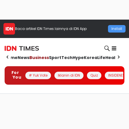
Baca artikel
IDN Times
lainnya di IDN App
Install
Home
News
Business
Sport
Tech
Hype
Korea
Life
Health
Aut
For
# Yuk Vote
Iklanin di IDN
Quiz
INSIDENESIA
You