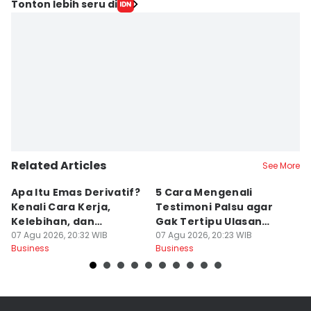
Tonton lebih seru di
Related Articles
See More
Apa Itu Emas Derivatif?
5 Cara Mengenali
Ik
Kenali Cara Kerja,
Testimoni Palsu agar
N
Kelebihan, dan
Gak Tertipu Ulasan
P
Risikonya
07 Agu 2026, 20:32 WIB
Menyesatkan
07 Agu 2026, 20:23 WIB
07
Business
Business
Bu