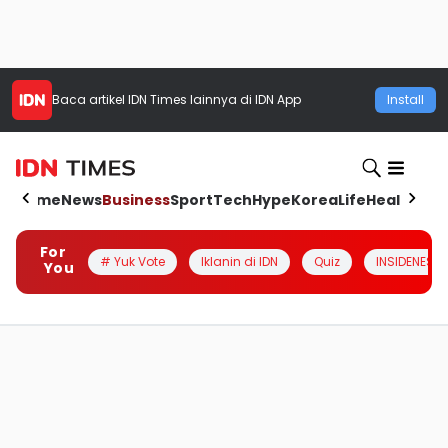
Baca artikel
IDN Times
lainnya di IDN App
Install
Home
News
Business
Sport
Tech
Hype
Korea
Life
Health
Aut
For
# Yuk Vote
Iklanin di IDN
Quiz
INSIDENESIA
You