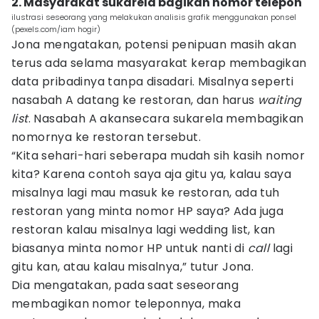
2. Masyarakat sukarela bagikan nomor telepon
ilustrasi seseorang yang melakukan analisis grafik menggunakan ponsel
(pexels.com/iam hogir)
Jona mengatakan, potensi penipuan masih akan
terus ada selama masyarakat kerap membagikan
data pribadinya tanpa disadari. Misalnya seperti
nasabah A datang ke restoran, dan harus
waiting
list
. Nasabah A akansecara sukarela membagikan
nomornya ke restoran tersebut.
“Kita sehari-hari seberapa mudah sih kasih nomor
kita? Karena contoh saya aja gitu ya, kalau saya
misalnya lagi mau masuk ke restoran, ada tuh
restoran yang minta nomor HP saya? Ada juga
restoran kalau misalnya lagi wedding list, kan
biasanya minta nomor HP untuk nanti di
call
lagi
gitu kan, atau kalau misalnya,” tutur Jona.
Dia mengatakan, pada saat seseorang
membagikan nomor teleponnya, maka