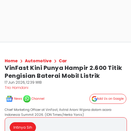
Home
Automotive
Car
VinFast Kini Punya Hampir 2.600 Titik
Pengisian Baterai Mobil Listrik
17 Jun 2026, 12:39 WIB
Trio Hamdani
News
Channel
Add Us on Google
Chief Marketing Officer at VinFast, Astrid Ariani Wijana dalam acara
Indonesia Summit 2026. (IDN Times/Herka Yanis)
Intinya Sih