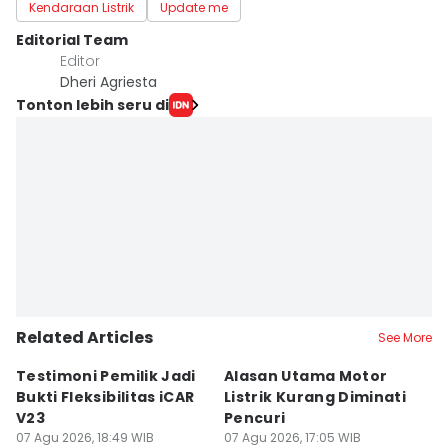
Kendaraan Listrik
Update me
Editorial Team
Editor
Dheri Agriesta
Tonton lebih seru di
Related Articles
See More
Testimoni Pemilik Jadi
Alasan Utama Motor
3
Bukti Fleksibilitas iCAR
Listrik Kurang Diminati
M
V23
Pencuri
I
07 Agu 2026, 18:49 WIB
07 Agu 2026, 17:05 WIB
07