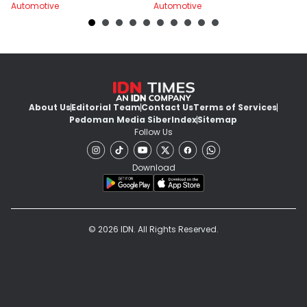
Automotive
Automotive
Au
About Us
Editorial Team
Contact Us
Terms of Services
Pedoman Media Siber
Index
Sitemap
Follow Us
Download
© 2026 IDN. All Rights Reserved.