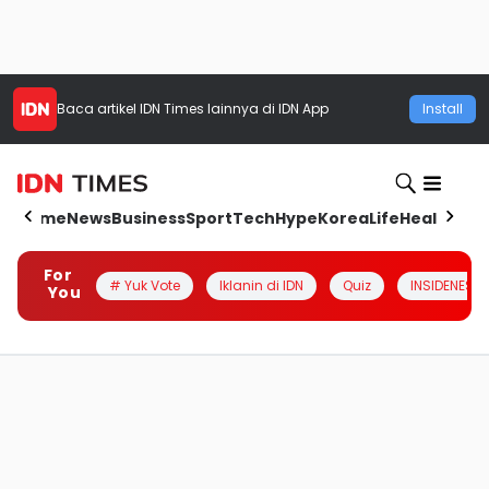
Baca artikel
IDN Times
lainnya di IDN App
Install
Home
News
Business
Sport
Tech
Hype
Korea
Life
Health
Aut
For
# Yuk Vote
Iklanin di IDN
Quiz
INSIDENESIA
You