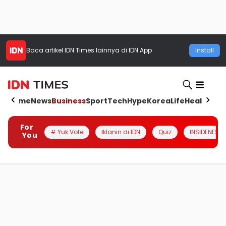
Baca artikel
IDN Times
lainnya di IDN App
Install
Home
News
Business
Sport
Tech
Hype
Korea
Life
Health
Aut
For
# Yuk Vote
Iklanin di IDN
Quiz
INSIDENESIA
You