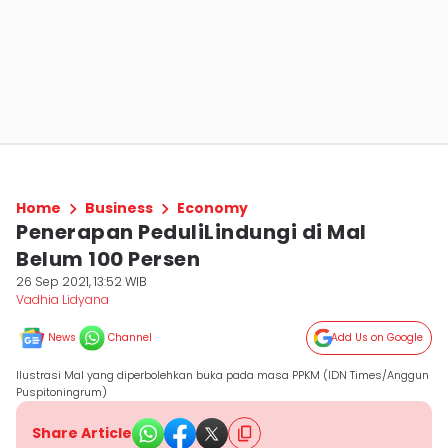
Home
Business
Economy
Penerapan PeduliLindungi di Mal
Belum 100 Persen
26 Sep 2021, 13:52 WIB
Vadhia Lidyana
News
Channel
Add Us on Google
Ilustrasi Mal yang diperbolehkan buka pada masa PPKM (IDN Times/Anggun
Puspitoningrum)
Share Article