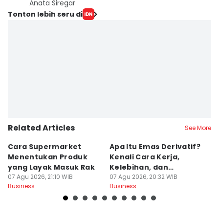
Anata Siregar
Tonton lebih seru di
Related Articles
See More
Cara Supermarket
Apa Itu Emas Derivatif?
5
Menentukan Produk
Kenali Cara Kerja,
T
yang Layak Masuk Rak
Kelebihan, dan
G
07 Agu 2026, 21:10 WIB
Risikonya
07 Agu 2026, 20:32 WIB
M
07
Business
Business
Bu